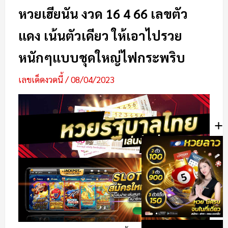
หวยเฮียนัน งวด 16 4 66 เลขตัว
แดง เน้นตัวเดียว ให้เอาไปรวย
หนักๆแบบชุดใหญ่ไฟกระพริบ
เลขเด็ดงวดนี้
/
08/04/2023
+