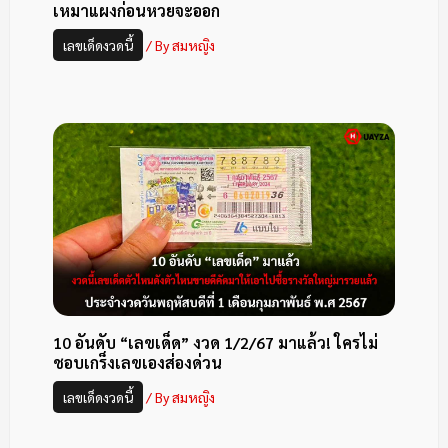
เหมาแผงก่อนหวยจะออก
เลขเด็ดงวดนี้
/ By
สมหญิง
10 อันดับ “เลขเด็ด” งวด 1/2/67 มาแล้ว! ใครไม่
ชอบเกร็งเลขเองส่องด่วน
เลขเด็ดงวดนี้
/ By
สมหญิง