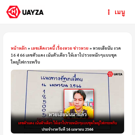
Skip
Post
ห
Main
เมนู
to
navigation
ม
Menu
content
ว
ด
ห
หน้าหลัก
»
เลขเด็ดงวดนี้ เรื่องหวย ข่าวหวย
»
หวยเฮียนัน งวด
16 4 66 เลขตัวแดง เน้นตัวเดียว ให้เอาไปรวยหนักๆแบบชุด
มู่
ใหญ่ไฟกระพริบ