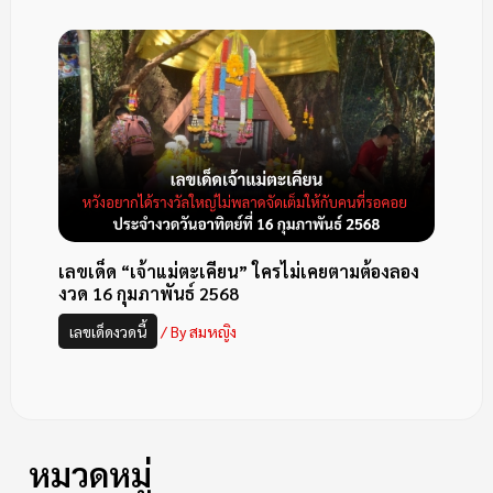
เลขเด็ด “เจ้าแม่ตะเคียน” ใครไม่เคยตามต้องลอง
งวด 16 กุมภาพันธ์ 2568
เลขเด็ดงวดนี้
/ By
สมหญิง
หมวดหมู่