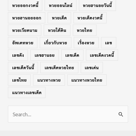
หวยออกงวดนี้
หวยออนไลน์
หวยฮานอยวันนี้
หวยฮานอยออก
หวยเด็ด
หวยเด็ดงวดนี้
หวยเวียดนาม
หวยใต้ดิน
หวยไทย
อัพเดทหวย
เกี่ยวกับหวย
เรื่องหวย
เลข
เลขดัง
เลขฮานอย
เลขเด็ด
เลขเด็ดงวดนี้
เลขเด็ดวันนี้
เลขเด็ดหวยไทย
เลขเด่น
เลขไทย
แนวทางหวย
แนวทางหวยไทย
แนวทางเลขเด็ด
S
e