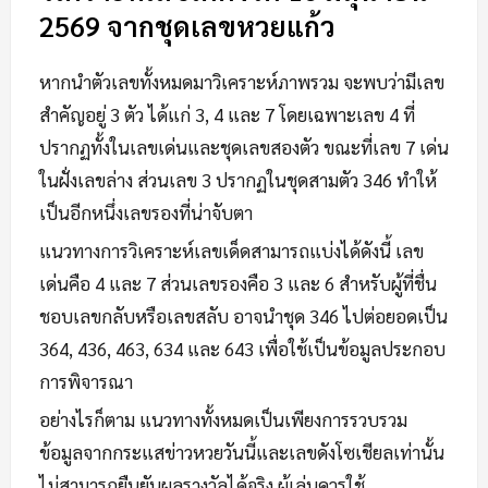
2569 จากชุดเลขหวยแก้ว
หากนำตัวเลขทั้งหมดมาวิเคราะห์ภาพรวม จะพบว่ามีเลข
สำคัญอยู่ 3 ตัว ได้แก่ 3, 4 และ 7 โดยเฉพาะเลข 4 ที่
ปรากฏทั้งในเลขเด่นและชุดเลขสองตัว ขณะที่เลข 7 เด่น
ในฝั่งเลขล่าง ส่วนเลข 3 ปรากฏในชุดสามตัว 346 ทำให้
เป็นอีกหนึ่งเลขรองที่น่าจับตา
แนวทางการวิเคราะห์เลขเด็ดสามารถแบ่งได้ดังนี้ เลข
เด่นคือ 4 และ 7 ส่วนเลขรองคือ 3 และ 6 สำหรับผู้ที่ชื่น
ชอบเลขกลับหรือเลขสลับ อาจนำชุด 346 ไปต่อยอดเป็น
364, 436, 463, 634 และ 643 เพื่อใช้เป็นข้อมูลประกอบ
การพิจารณา
อย่างไรก็ตาม แนวทางทั้งหมดเป็นเพียงการรวบรวม
ข้อมูลจากกระแสข่าวหวยวันนี้และเลขดังโซเชียลเท่านั้น
ไม่สามารถยืนยันผลรางวัลได้จริง ผู้เล่นควรใช้