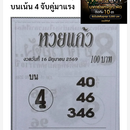
บนเน้น 4 จับคู่มาแรง