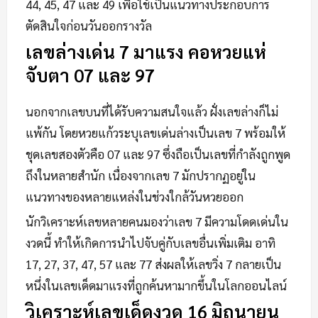
44, 45, 47 และ 49 เพื่อใช้เป็นแนวทางประกอบการ
ตัดสินใจก่อนวันออกรางวัล
เลขล่างเด่น 7 มาแรง คอหวยแห่
จับตา 07 และ 97
นอกจากเลขบนที่ได้รับความสนใจแล้ว ฝั่งเลขล่างก็ไม่
แพ้กัน โดยหวยแก้วระบุเลขเด่นล่างเป็นเลข 7 พร้อมให้
ชุดเลขสองตัวคือ 07 และ 97 ซึ่งถือเป็นเลขที่กำลังถูกพูด
ถึงในหลายสำนัก เนื่องจากเลข 7 มักปรากฏอยู่ใน
แนวทางของหลายแหล่งในช่วงใกล้วันหวยออก
นักวิเคราะห์เลขหลายคนมองว่าเลข 7 มีความโดดเด่นใน
งวดนี้ ทำให้เกิดการนำไปจับคู่กับเลขอื่นเพิ่มเติม อาทิ
17, 27, 37, 47, 57 และ 77 ส่งผลให้เลขวิ่ง 7 กลายเป็น
หนึ่งในเลขเด็ดมาแรงที่ถูกค้นหามากขึ้นในโลกออนไลน์
วิเคราะห์เลขเด็ดงวด 16 มิถุนายน