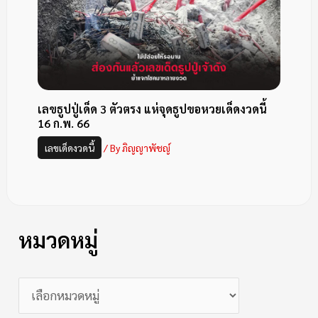
เลขธูปปู่เด็ด 3 ตัวตรง แห่จุดธูปขอหวยเด็ดงวดนี้
16 ก.พ. 66
เลขเด็ดงวดนี้
/ By
ภิญญาพัชญ์
หมวดหมู่