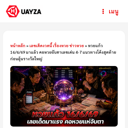
Skip
Post
ห
Main
เมนู
to
navigation
ม
Menu
content
ว
ด
ห
หน้าหลัก
»
เลขเด็ดงวดนี้ เรื่องหวย ข่าวหวย
»
หวยแก้ว
16/6/69 มาแล้ว คอหวยจับตาเลขเด่น 4-7 แนวทางโค้งสุดท้าย
มู่
ก่อนลุ้นรางวัลใหญ่