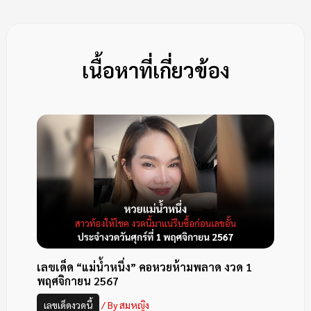
เนื้อหาที่เกี่ยวข้อง
เลขเด็ด “แม่น้ำหนึ่ง” คอหวยห้ามพลาด งวด 1
พฤศจิกายน 2567
เลขเด็ดงวดนี้
/ By
สมหญิง