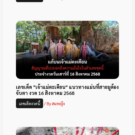
เลขเด็ด “เจ้าแม่ตะเคียน” แนวทางแม่นที่สายมูต้อง
จับตา งวด 16 สิงหาคม 2568
เลขเด็ดงวดนี้
/ By
สมหญิง