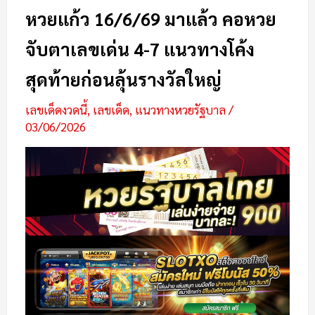
หวยแก้ว 16/6/69 มาแล้ว คอหวย
จับตาเลขเด่น 4-7 แนวทางโค้ง
สุดท้ายก่อนลุ้นรางวัลใหญ่
เลขเด็ดงวดนี้
,
เลขเด็ด
,
แนวทางหวยรัฐบาล
/
03/06/2026