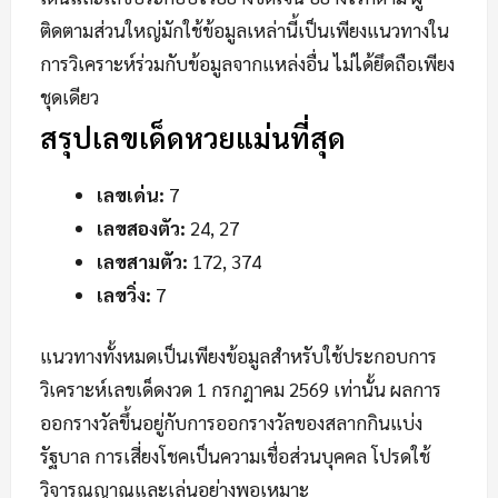
ติดตามส่วนใหญ่มักใช้ข้อมูลเหล่านี้เป็นเพียงแนวทางใน
การวิเคราะห์ร่วมกับข้อมูลจากแหล่งอื่น ไม่ได้ยึดถือเพียง
ชุดเดียว
สรุปเลขเด็ดหวยแม่นที่สุด
เลขเด่น:
7
เลขสองตัว:
24, 27
เลขสามตัว:
172, 374
เลขวิ่ง:
7
แนวทางทั้งหมดเป็นเพียงข้อมูลสำหรับใช้ประกอบการ
วิเคราะห์เลขเด็ดงวด 1 กรกฎาคม 2569 เท่านั้น ผลการ
ออกรางวัลขึ้นอยู่กับการออกรางวัลของสลากกินแบ่ง
รัฐบาล การเสี่ยงโชคเป็นความเชื่อส่วนบุคคล โปรดใช้
วิจารณญาณและเล่นอย่างพอเหมาะ