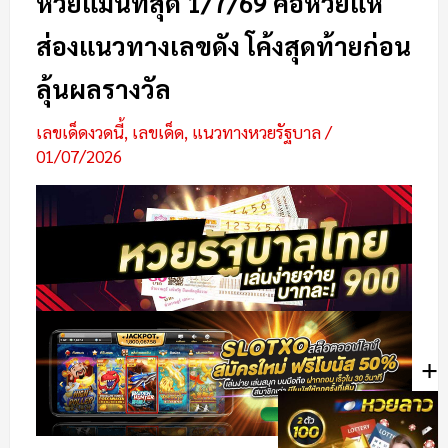
หวยแม่นที่สุด 1/7/69 คอหวยแห่
ส่องแนวทางเลขดัง โค้งสุดท้ายก่อน
ลุ้นผลรางวัล
เลขเด็ดงวดนี้
,
เลขเด็ด
,
แนวทางหวยรัฐบาล
/
01/07/2026
+