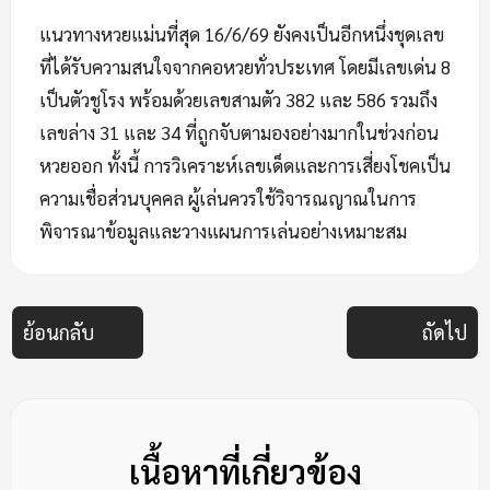
แนวทางหวยแม่นที่สุด 16/6/69 ยังคงเป็นอีกหนึ่งชุดเลข
ที่ได้รับความสนใจจากคอหวยทั่วประเทศ โดยมีเลขเด่น 8
เป็นตัวชูโรง พร้อมด้วยเลขสามตัว 382 และ 586 รวมถึง
เลขล่าง 31 และ 34 ที่ถูกจับตามองอย่างมากในช่วงก่อน
หวยออก ทั้งนี้ การวิเคราะห์เลขเด็ดและการเสี่ยงโชคเป็น
ความเชื่อส่วนบุคคล ผู้เล่นควรใช้วิจารณญาณในการ
พิจารณาข้อมูลและวางแผนการเล่นอย่างเหมาะสม
ย้อนกลับ
ถัดไป
เนื้อหาที่เกี่ยวข้อง