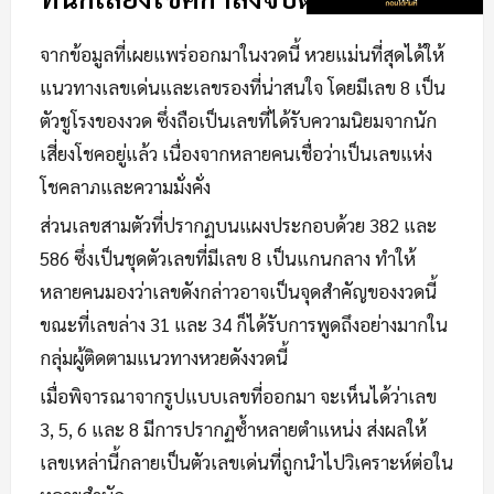
จากข้อมูลที่เผยแพร่ออกมาในงวดนี้ หวยแม่นที่สุดได้ให้
แนวทางเลขเด่นและเลขรองที่น่าสนใจ โดยมีเลข 8 เป็น
ตัวชูโรงของงวด ซึ่งถือเป็นเลขที่ได้รับความนิยมจากนัก
เสี่ยงโชคอยู่แล้ว เนื่องจากหลายคนเชื่อว่าเป็นเลขแห่ง
โชคลาภและความมั่งคั่ง
ส่วนเลขสามตัวที่ปรากฏบนแผงประกอบด้วย 382 และ
586 ซึ่งเป็นชุดตัวเลขที่มีเลข 8 เป็นแกนกลาง ทำให้
หลายคนมองว่าเลขดังกล่าวอาจเป็นจุดสำคัญของงวดนี้
ขณะที่เลขล่าง 31 และ 34 ก็ได้รับการพูดถึงอย่างมากใน
กลุ่มผู้ติดตามแนวทางหวยดังงวดนี้
เมื่อพิจารณาจากรูปแบบเลขที่ออกมา จะเห็นได้ว่าเลข
3, 5, 6 และ 8 มีการปรากฏซ้ำหลายตำแหน่ง ส่งผลให้
เลขเหล่านี้กลายเป็นตัวเลขเด่นที่ถูกนำไปวิเคราะห์ต่อใน