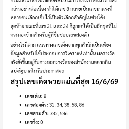
กระแสในโลกโซเชียลยังพบว่ามีการแชร์ภาพแนวทางดัง
กล่าวอย่างต่อเนื่อง ทำให้เลข 8 กลายเป็นเลขมาแรงที่
หลายคนเลือกเก็บไว้เป็นตัวเลือกสำคัญในช่วงโค้ง
สุดท้าย ขณะที่เลข 31 และ 34 ก็ถูกยกให้เป็นอีกชุดที่ไม่
ควรมองข้ามสำหรับผู้ที่ชื่นชอบเลขสองตัว
อย่างไรก็ตาม แนวทางเลขเด็ดจากทุกสำนักเป็นเพียง
ข้อมูลสำหรับใช้ประกอบการวิเคราะห์เท่านั้น ผลรางวัล
จริงยังขึ้นอยู่กับการออกรางวัลของสำนักงานสลากกิน
แบ่งรัฐบาลในวันประกาศผล
สรุปเลขเด็ดหวยแม่นที่สุด 16/6/69
เลขเด่น:
8
เลขสองตัว:
31, 34, 38, 58, 86
เลขสามตัว:
382, 586
เลขวิ่ง:
8