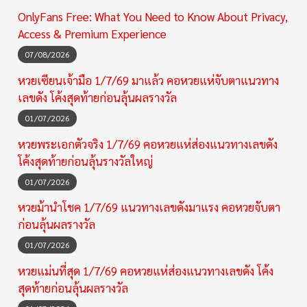
OnlyFans Free: What You Need to Know About Privacy,
Access & Premium Experience
07/08/2026
หวยเซียนเจ้ามือ 1/7/69 มาแล้ว คอหวยแห่จับตาแนวทาง
เลขดัง โค้งสุดท้ายก่อนลุ้นผลรางวัล
01/07/2026
หวยพระเอกตัวจริง 1/7/69 คอหวยแห่ส่องแนวทางเลขดัง
โค้งสุดท้ายก่อนลุ้นรางวัลใหญ่
01/07/2026
หวยม้านำโชค 1/7/69 แนวทางเลขดังมาแรง คอหวยจับตา
ก่อนลุ้นผลรางวัล
01/07/2026
หวยแม่นที่สุด 1/7/69 คอหวยแห่ส่องแนวทางเลขดัง โค้ง
สุดท้ายก่อนลุ้นผลรางวัล