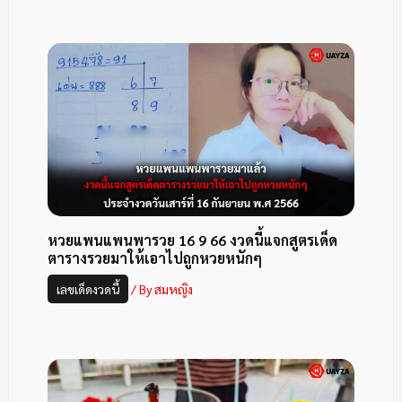
หวยแพนแพนพารวย 16 9 66 งวดนี้แจกสูตรเด็ด
ตารางรวยมาให้เอาไปถูกหวยหนักๆ
เลขเด็ดงวดนี้
/ By
สมหญิง