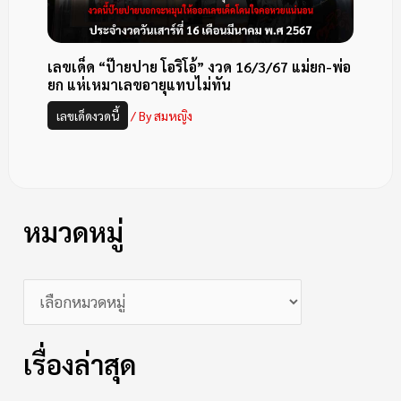
เลขเด็ด “ป๊ายปาย โอริโอ้” งวด 16/3/67 แม่ยก-พ่อ
ยก แห่เหมาเลขอายุแทบไม่ทัน
เลขเด็ดงวดนี้
/ By
สมหญิง
หมวดหมู่
เรื่องล่าสุด