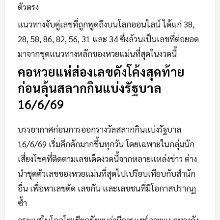
ตัวตรง
แนวทางจับคู่เลขที่ถูกพูดถึงบนโลกออนไลน์ ได้แก่ 38,
28, 58, 86, 82, 56, 31 และ 34 ซึ่งล้วนเป็นเลขที่ต่อยอด
มาจากชุดแนวทางหลักของหวยแม่นที่สุดในงวดนี้
คอหวยแห่ส่องเลขดังโค้งสุดท้าย
ก่อนลุ้นสลากกินแบ่งรัฐบาล
16/6/69
บรรยากาศก่อนการออกรางวัลสลากกินแบ่งรัฐบาล
16/6/69 เริ่มคึกคักมากขึ้นทุกวัน โดยเฉพาะในกลุ่มนัก
เสี่ยงโชคที่ติดตามเลขเด็ดงวดนี้จากหลายแหล่งข่าว ต่าง
นำชุดตัวเลขของหวยแม่นที่สุดไปเปรียบเทียบกับสำนัก
อื่น เพื่อหาเลขตัด เลขกัน และเลขชนที่มีโอกาสปรากฏ
ซ้ำ