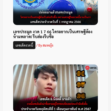
เลขประมูล งวด 1 7 66 ใครอยากเป็นเศรษฐีต้อง
ห้ามพลาด! รีบส่องรีบซื้อ
เลขเด็ดงวดนี้
/ By
สมหญิง