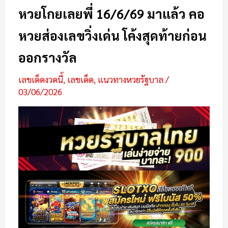
หวยโกยเลยพี่ 16/6/69 มาแล้ว คอ
หวยส่องเลขวิ่งเด่น โค้งสุดท้ายก่อน
ออกรางวัล
เลขเด็ดงวดนี้
,
เลขเด็ด
,
แนวทางหวยรัฐบาล
/
03/06/2026