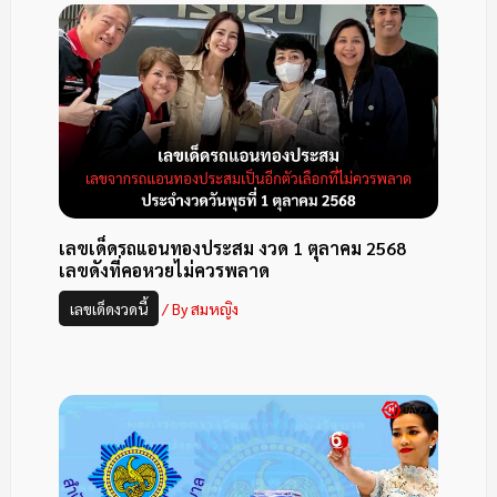
เลขเด็ดรถแอนทองประสม งวด 1 ตุลาคม 2568
เลขดังที่คอหวยไม่ควรพลาด
เลขเด็ดงวดนี้
/ By
สมหญิง