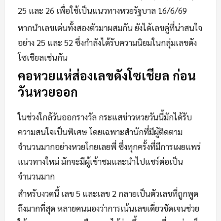
25 และ 26 เพื่อใช้เป็นแนวทางหวยรัฐบาล 16/6/69
หากนำเลขเด่นทั้งสองตัวมาผสมกัน ยังได้เลขคู่ที่น่าสนใจ
อย่าง 25 และ 52 ซึ่งกำลังได้รับความนิยมในกลุ่มเลขดัง
โซเชียลเช่นกัน
คอหวยแห่ส่องเลขดังโซเชียล ก่อน
วันหวยออก
ในช่วงใกล้วันออกรางวัล กระแสข่าวหวยวันนี้มักได้รับ
ความสนใจเป็นพิเศษ โดยเฉพาะสำนักที่มีผู้ติดตาม
จำนวนมากอย่างหวยโกยเลยพี่ ซึ่งทุกครั้งที่มีการเผยแพร่
แนวทางใหม่ มักจะมีผู้เข้าชมและนำไปแชร์ต่อเป็น
จำนวนมาก
สำหรับงวดนี้ เลข 5 และเลข 2 กลายเป็นตัวเลขที่ถูกพูด
ถึงมากที่สุด หลายคนมองว่าการเน้นเลขเดี่ยวชัดเจนช่วย