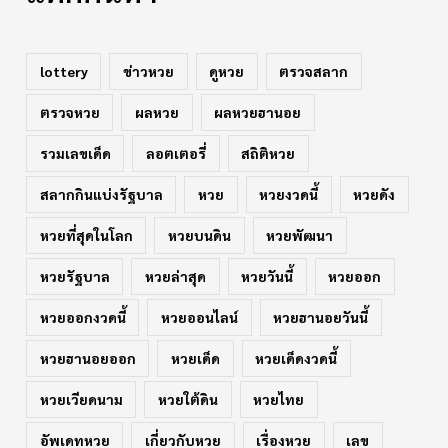
lottery
ข่าวหวย
ดูหวย
ตรวจสลาก
ตรวจหวย
ผลหวย
ผลหวยฮานอย
รวมเลขเด็ด
ลอตเตอรี่
สถิติหวย
สลากกินแบ่งรัฐบาล
หวย
หวยงวดนี้
หวยดัง
หวยที่สุดในโลก
หวยบนดิน
หวยพัฒนา
หวยรัฐบาล
หวยล่าสุด
หวยวันนี้
หวยออก
หวยออกงวดนี้
หวยออนไลน์
หวยฮานอยวันนี้
หวยฮานอยออก
หวยเด็ด
หวยเด็ดงวดนี้
หวยเวียดนาม
หวยใต้ดิน
หวยไทย
อัพเดทหวย
เกี่ยวกับหวย
เรื่องหวย
เลข