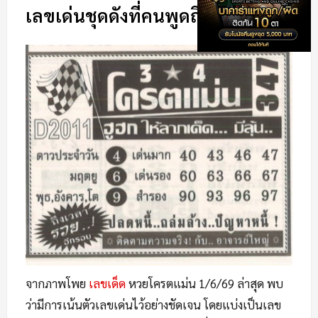
เลขเด่นชุดดังที่คนพูดถึง
จากภาพโพย
เลขเด็ด
หวยโครตแม่น 1/6/69 ล่าสุด พบ
ว่ามีการเน้นตัวเลขเด่นไว้อย่างชัดเจน โดยแบ่งเป็นเลข