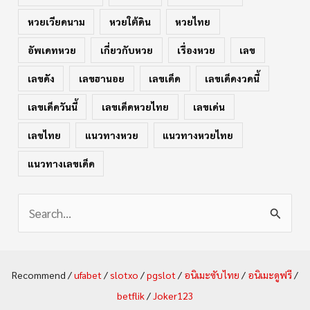
หวยเวียดนาม
หวยใต้ดิน
หวยไทย
อัพเดทหวย
เกี่ยวกับหวย
เรื่องหวย
เลข
เลขดัง
เลขฮานอย
เลขเด็ด
เลขเด็ดงวดนี้
เลขเด็ดวันนี้
เลขเด็ดหวยไทย
เลขเด่น
เลขไทย
แนวทางหวย
แนวทางหวยไทย
แนวทางเลขเด็ด
S
e
a
Recommend /
ufabet
/
slotxo
/
pgslot
/
อนิเมะซับไทย
/
อนิเมะดูฟรี
/
r
betflik
/
Joker123