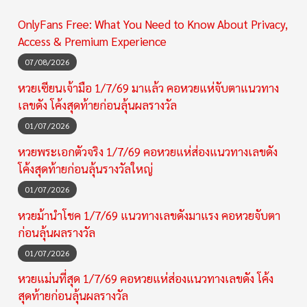
OnlyFans Free: What You Need to Know About Privacy,
Access & Premium Experience
07/08/2026
หวยเซียนเจ้ามือ 1/7/69 มาแล้ว คอหวยแห่จับตาแนวทาง
เลขดัง โค้งสุดท้ายก่อนลุ้นผลรางวัล
01/07/2026
หวยพระเอกตัวจริง 1/7/69 คอหวยแห่ส่องแนวทางเลขดัง
โค้งสุดท้ายก่อนลุ้นรางวัลใหญ่
01/07/2026
หวยม้านำโชค 1/7/69 แนวทางเลขดังมาแรง คอหวยจับตา
ก่อนลุ้นผลรางวัล
01/07/2026
หวยแม่นที่สุด 1/7/69 คอหวยแห่ส่องแนวทางเลขดัง โค้ง
สุดท้ายก่อนลุ้นผลรางวัล