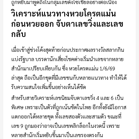
ถูกหยิบมาพูดถึงในกลุ่มเลขดังโซเชียลอย่างต่อเนื่อง
วิเคราะห์แนวทางหวยโครตแม่น
ก่อนหวยออก จับตาเลขวิ่งและเลข
กลับ
เมื่อเข้าสู่ช่วงโค้งสุดท้ายก่อนประกาศผลรางวัลสลากกิน
แบ่งรัฐบาล บรรดานักเสี่ยงโชคต่างเริ่มนำเลขจากหลาย
สำนักมาเปรียบเทียบกัน ซึ่ง หวยโครตแม่น 1/6/69
ล่าสุด ถือเป็นอีกชุดที่มีเลขชนกับหลายแนวทาง ทำให้ได้
รับความสนใจเพิ่มขึ้นอย่างเห็นได้ชัด
สำหรับสายวิเคราะห์เลขนิยมจับตาเลขวิ่ง 4 และ 6 เป็น
พิเศษ เพราะเป็นตัวที่ถูกเน้นชัดในโพย อีกทั้งยังมีโอกาส
แตกออกได้หลายชุด ทั้งเลขสองตัวและสามตัว ขณะที่
เลข 9 ถูกมองว่าอาจเป็นเลขพลิกล็อกในงวดนี้ เพราะ
หลายสำนักเริ่มหยิบขึ้นมาเป็นเลขรองตรงกัน