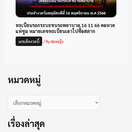
ทะเบียนรถกระบะชนรถพยาบาล 16 11 66 คอหวย
แห่ซูม หมายเลขทะเบียนเอาไปซื้อสลาก
เลขเด็ดงวดนี้
/ By
สมหญิง
หมวดหมู่
เรื่องล่าสุด