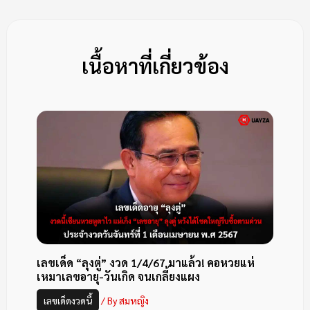
เนื้อหาที่เกี่ยวข้อง
เลขเด็ด “ลุงตู่” งวด 1/4/67 มาแล้ว! คอหวยแห่
เหมาเลขอายุ-วันเกิด จนเกลี้ยงแผง
เลขเด็ดงวดนี้
/ By
สมหญิง