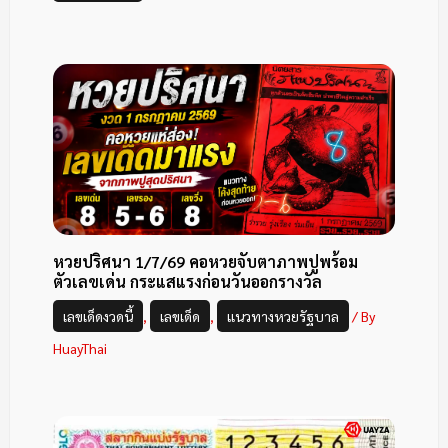
หวยปริศนา 1/7/69 คอหวยจับตาภาพปูพร้อม
ตัวเลขเด่น กระแสแรงก่อนวันออกรางวัล
เลขเด็ดงวดนี้
,
เลขเด็ด
,
แนวทางหวยรัฐบาล
/ By
HuayThai