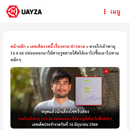
Skip
Post
ห
Main
เมนู
to
navigation
ม
Menu
content
ว
ด
ห
หน้าหลัก
»
เลขเด็ดงวดนี้ เรื่องหวย ข่าวหวย
»
หวยไก่เจ้าพายุ
16 6 66 ปล่อยออกมาให้สายรูดสายโต๊ดได้เอาไปซื้อเอาไปตาม
มู่
หนักๆ