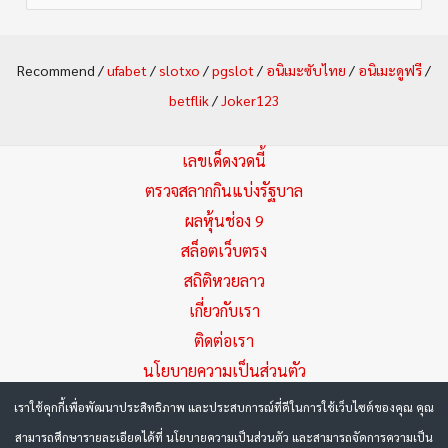
e
a
Recommend /
ufabet
/
slotxo
/
pgslot
/
อนิเมะซับไทย
/
อนิเมะดูฟรี
/
r
betflik
/
Joker123
c
h
เลขเด็ดงวดนี้
f
ตรวจสลากกินแบ่งรัฐบาล
ผลหุ้นช่อง 9
o
สล็อตเว็บตรง
r
สถิติหวยลาว
:
เกี่ยวกับเรา
ติดต่อเรา
นโยบายความเป็นส่วนตัว
เราใช้คุกกี้เพื่อพัฒนาประสิทธิภาพ และประสบการณ์ที่ดีในการใช้เว็บไซต์ของคุณ คุณ
Copyright © 2026 Huayza.com หวยเด็ด มัดรวมเลขเด็ด แนวทาง
สามารถศึกษารายละเอียดได้ที่ นโยบายความเป็นส่วนตัว และสามารถจัดการความเป็น