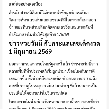
แชร์ต่ออย่างต่อเนื่อง
สำหรับสายสถิติเองก็ไม่พลาดนำข้อมูลย้อนหลังมา
วิเคราะห์หาเลขเด่นและเลขรองที่มีโอกาสกลับมาออก
ซ้ำ ขณะที่บางส่วนเลือกติดตามเลขวิ่งและเลขกลับที่
กำลังมาแรงในช่วงโค้งสุดท้าย 1/6/69
ข่าวหวยวันนี้ กับกระแสเลขเด็ดงวด
1 มิถุนายน 2569
นอกจากกระแส หวยไทยรัฐงวดนี้ แล้ว ข่าวหวยวันนี้จาก
หลายพื้นที่ทั่วประเทศก็เริ่มถูกนำมาเชื่อมโยงกับการตี
เลขมากขึ้น ทั้งข่าวพิธีขอเลขเด็ด ข่าวคนดวงเฮง รวมถึง
เลขที่ปรากฏในเหตุการณ์แปลกต่างๆ ซึ่งล้วนกลายเป็น
ประเด็นให้คอหวยนำไปวิเคราะห์ต่อ
โดยเฉพาะในช่วงก่อนวันหวยออกแบบนี้ หลายคนเชื่อว่า
เลขเด็ดงวด 1 มิถุนายน 2569 อาจปรากฏผ่านข่าวหรือ