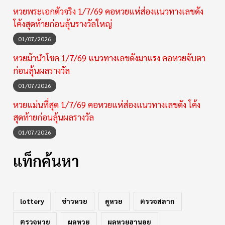
หวยพระเอกตัวจริง 1/7/69 คอหวยแห่ส่องแนวทางเลขดัง
โค้งสุดท้ายก่อนลุ้นรางวัลใหญ่
01/07/2026
หวยม้านำโชค 1/7/69 แนวทางเลขดังมาแรง คอหวยจับตา
ก่อนลุ้นผลรางวัล
01/07/2026
หวยแม่นที่สุด 1/7/69 คอหวยแห่ส่องแนวทางเลขดัง โค้ง
สุดท้ายก่อนลุ้นผลรางวัล
01/07/2026
แท็กค้นหา
lottery
ข่าวหวย
ดูหวย
ตรวจสลาก
ตรวจหวย
ผลหวย
ผลหวยฮานอย