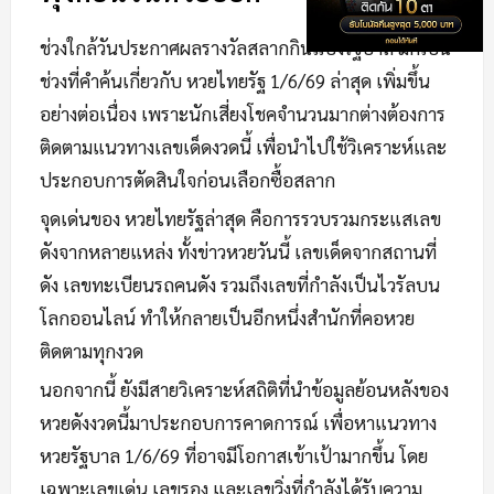
ช่วงใกล้วันประกาศผลรางวัลสลากกินแบ่งรัฐบาล มักเป็น
ช่วงที่คำค้นเกี่ยวกับ หวยไทยรัฐ 1/6/69 ล่าสุด เพิ่มขึ้น
อย่างต่อเนื่อง เพราะนักเสี่ยงโชคจำนวนมากต่างต้องการ
ติดตามแนวทางเลขเด็ดงวดนี้ เพื่อนำไปใช้วิเคราะห์และ
ประกอบการตัดสินใจก่อนเลือกซื้อสลาก
จุดเด่นของ หวยไทยรัฐล่าสุด คือการรวบรวมกระแสเลข
ดังจากหลายแหล่ง ทั้งข่าวหวยวันนี้ เลขเด็ดจากสถานที่
ดัง เลขทะเบียนรถคนดัง รวมถึงเลขที่กำลังเป็นไวรัลบน
โลกออนไลน์ ทำให้กลายเป็นอีกหนึ่งสำนักที่คอหวย
ติดตามทุกงวด
นอกจากนี้ ยังมีสายวิเคราะห์สถิติที่นำข้อมูลย้อนหลังของ
หวยดังงวดนี้มาประกอบการคาดการณ์ เพื่อหาแนวทาง
หวยรัฐบาล 1/6/69 ที่อาจมีโอกาสเข้าเป้ามากขึ้น โดย
เฉพาะเลขเด่น เลขรอง และเลขวิ่งที่กำลังได้รับความ