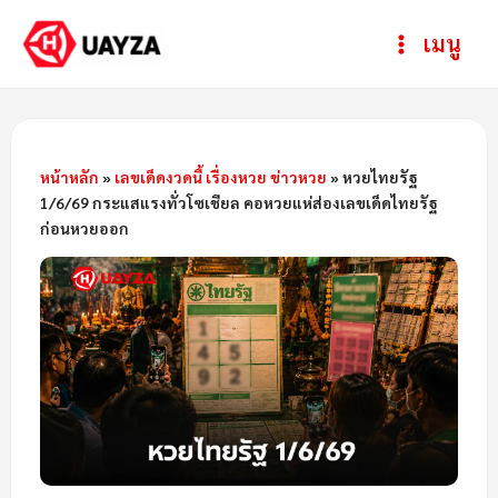
Skip
Post
ห
Main
เมนู
to
navigation
ม
Menu
content
ว
ด
ห
หน้าหลัก
»
เลขเด็ดงวดนี้ เรื่องหวย ข่าวหวย
»
หวยไทยรัฐ
1/6/69 กระแสแรงทั่วโซเชียล คอหวยแห่ส่องเลขเด็ดไทยรัฐ
มู่
ก่อนหวยออก