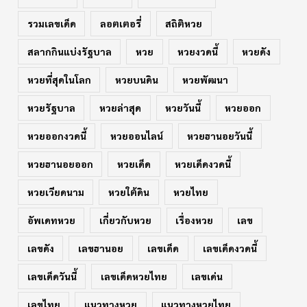
รวมเลขเด็ด
ลอตเตอรี่
สถิติหวย
สลากกินแบ่งรัฐบาล
หวย
หวยงวดนี้
หวยดัง
หวยที่สุดในโลก
หวยบนดิน
หวยพัฒนา
หวยรัฐบาล
หวยล่าสุด
หวยวันนี้
หวยออก
หวยออกงวดนี้
หวยออนไลน์
หวยฮานอยวันนี้
หวยฮานอยออก
หวยเด็ด
หวยเด็ดงวดนี้
หวยเวียดนาม
หวยใต้ดิน
หวยไทย
อัพเดทหวย
เกี่ยวกับหวย
เรื่องหวย
เลข
เลขดัง
เลขฮานอย
เลขเด็ด
เลขเด็ดงวดนี้
เลขเด็ดวันนี้
เลขเด็ดหวยไทย
เลขเด่น
เลขไทย
แนวทางหวย
แนวทางหวยไทย