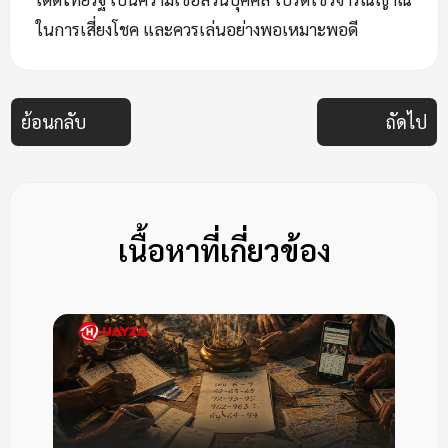
ในการเสี่ยงโชค และควรเล่นอย่างพอเหมาะพอดี
ย้อนกลับ
ถัดไป
เนื้อหาที่เกี่ยวข้อง