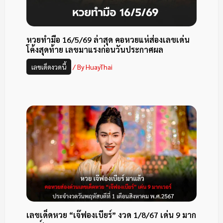
หวยทำมือ 16/5/69 ล่าสุด คอหวยแห่ส่องเลขเด่น
โค้งสุดท้าย เลขมาแรงก่อนวันประกาศผล
เลขเด็ดงวดนี้
/ By
HuayThai
เลขเด็ดหวย “เจ๊ฟองเบียร์” งวด 1/8/67 เด่น 9 มาก