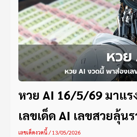
หวย AI 16/5/69 มาแรง
เลขเด็ด AI เลขสวยลุ้นร
เลขเด็ดงวดนี้
/
13/05/2026