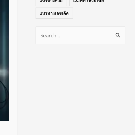
แนวทางหวย
แนวทางหวยไทย
แนวทางเลขเด็ด
S
e
a
r
c
h
f
o
r
: