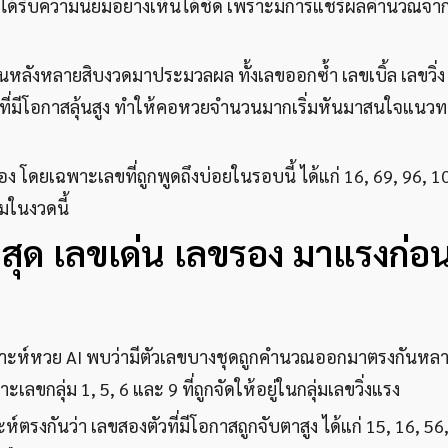
มได้รับความนิยมอย่างเห็นได้ชัด เพราะมีการแชร์ผลคำนวณจา
อนหลังหลายสิบงวดมาประมวลผล ทั้งเลขออกซ้ำ เลขเบิ้ล เลขวิ่ง
ที่มีโอกาสลุ้นสูง ทำให้คอหวยจำนวนมากเริ่มหันมาสนใจแนวทา
ง โดยเฉพาะเลขที่ถูกพูดถึงบ่อยในรอบนี้ ได้แก่ 16, 69, 96, 1
มในงวดนี้
่าสุด เลขเด่น เลขรอง มาแรงก่อ
ราะห์หวย AI พบว่ามีตัวเลขบางชุดถูกคำนวณออกมาตรงกันหล
กลุ่ม 1, 5, 6 และ 9 ที่ถูกจัดให้อยู่ในกลุ่มเลขวิ่งแรง
ตรงกันว่า เลขสองตัวที่มีโอกาสถูกจับตาสูง ได้แก่ 15, 16, 56