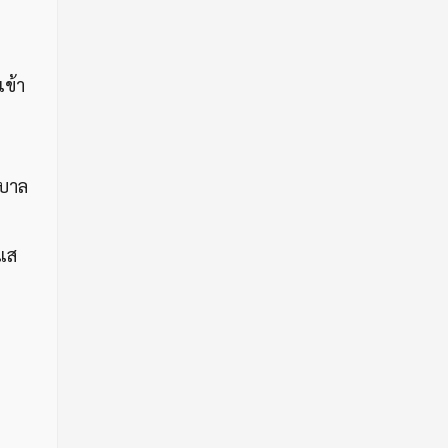
เข้า
ฐบาล
ะแส