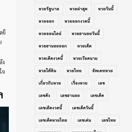
หวยรัฐบาล
หวยล่าสุด
หวยวันนี้
หวยออก
หวยออกงวดนี้
ลยี
หวยออนไลน์
หวยฮานอยวันนี้
ย
หวยฮานอยออก
หวยเด็ด
หวยเด็ดงวดนี้
หวยเวียดนาม
ลัง
หวยใต้ดิน
หวยไทย
อัพเดทหวย
นใจ
เกี่ยวกับหวย
เรื่องหวย
เลข
ล
เลขดัง
เลขฮานอย
เลขเด็ด
เลขเด็ดงวดนี้
เลขเด็ดวันนี้
เลขเด็ดหวยไทย
เลขเด่น
เลขไทย