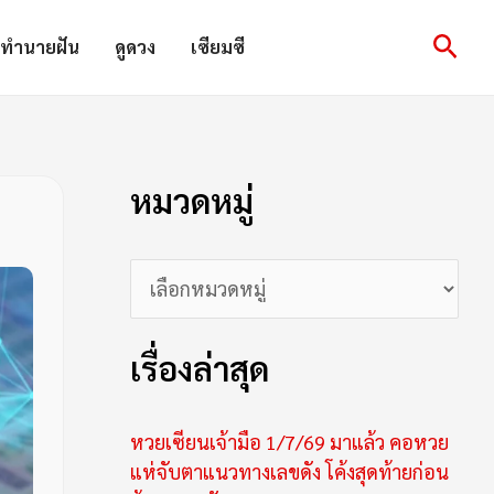
ห
Sear
ทำนายฝัน
ดูดวง
เซียมซี
ม
ว
ด
ห
หมวดหมู่
มู่
เรื่องล่าสุด
หวยเซียนเจ้ามือ 1/7/69 มาแล้ว คอหวย
แห่จับตาแนวทางเลขดัง โค้งสุดท้ายก่อน