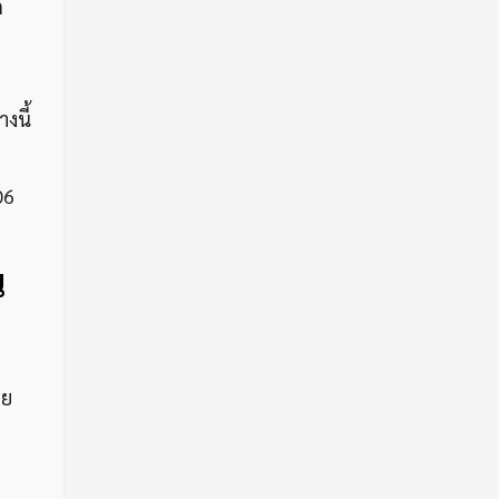
ก
งนี้
06
น
าย
,