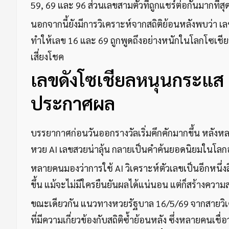
59, 69 และ 96 ส่วนเลขสามตัวที่ถูกแชร์ต่อกันมากที่ส
นอกจากนี้ยังมีการวิเคราะห์จากสถิติย้อนหลังพบว่า เล
ทำให้เลข 16 และ 69 ถูกพูดถึงอย่างหนักในโลกโซเชี
เสี่ยงโชค
เลขดังโซเชียลหนุนกระแส ห
ประกาศผล
บรรยากาศก่อนวันออกรางวัลเริ่มคึกคักมากขึ้น หลัง
หวย AI เลขสวยน่าลุ้น กลายเป็นคำค้นยอดนิยมในโลกอ
หลายคนมองว่าการใช้ AI วิเคราะห์ตัวเลขเป็นอีกหนึ่
ขึ้น แม้จะไม่มีใครยืนยันผลได้แน่นอน แต่ก็สร้างคว
ขณะเดียวกัน แนวทางหวยรัฐบาล 16/5/69 จากสายวิเค
ที่มีความเกี่ยวข้องกับสถิติซ้ำย้อนหลัง ซึ่งหลายคนเชื