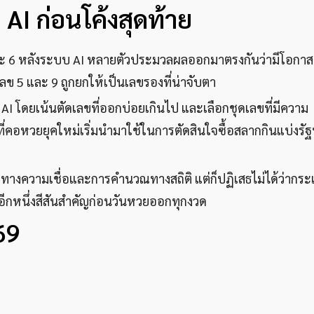
AI ก่อนโค้งสุดท้าย
 1 และ 6 หลังระบบ AI หลายตัวประมวลผลออกมาตรงกันว่ามีโอกาส
เลข 5 และ 9 ถูกยกให้เป็นเลขรองที่น่าจับตา
AI โดยเน้นตัดเลขที่ออกบ่อยเกินไป และเลือกชุดเลขที่มีความ
งที่คอหวยยุคใหม่เริ่มนำมาใช้ในการตัดสินใจซื้อสลากกินแบ่งรั
นวทางความเชื่อและการคำนวณทางสถิติ แต่ก็ปฏิเสธไม่ได้ว่ากร
อีกหนึ่งสีสันสำคัญก่อนวันหวยออกทุกงวด
69