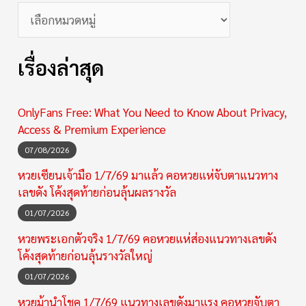
เรื่องล่าสุด
OnlyFans Free: What You Need to Know About Privacy,
Access & Premium Experience
07/08/2026
หวยเซียนเจ้ามือ 1/7/69 มาแล้ว คอหวยแห่จับตาแนวทาง
เลขดัง โค้งสุดท้ายก่อนลุ้นผลรางวัล
01/07/2026
หวยพระเอกตัวจริง 1/7/69 คอหวยแห่ส่องแนวทางเลขดัง
โค้งสุดท้ายก่อนลุ้นรางวัลใหญ่
01/07/2026
หวยม้านำโชค 1/7/69 แนวทางเลขดังมาแรง คอหวยจับตา