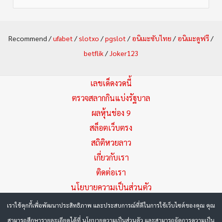
e
a
Recommend /
ufabet
/
slotxo
/
pgslot
/
อนิเมะซับไทย
/
อนิเมะดูฟรี
/
r
betflik
/
Joker123
c
h
เลขเด็ดงวดนี้
f
ตรวจสลากกินแบ่งรัฐบาล
ผลหุ้นช่อง 9
o
สล็อตเว็บตรง
r
สถิติหวยลาว
:
เกี่ยวกับเรา
ติดต่อเรา
นโยบายความเป็นส่วนตัว
เราใช้คุกกี้เพื่อพัฒนาประสิทธิภาพ และประสบการณ์ที่ดีในการใช้เว็บไซต์ของคุณ คุณ
Copyright © 2026 Huayza.com หวยเด็ด มัดรวมเลขเด็ด แนวทาง
สามารถศึกษารายละเอียดได้ที่ นโยบายความเป็นส่วนตัว และสามารถจัดการความเป็น