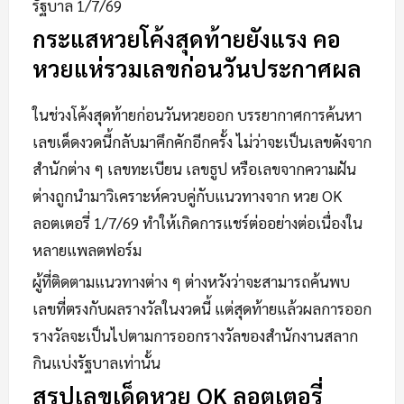
รัฐบาล 1/7/69
กระแสหวยโค้งสุดท้ายยังแรง คอ
หวยแห่รวมเลขก่อนวันประกาศผล
ในช่วงโค้งสุดท้ายก่อนวันหวยออก บรรยากาศการค้นหา
เลขเด็ดงวดนี้กลับมาคึกคักอีกครั้ง ไม่ว่าจะเป็นเลขดังจาก
สำนักต่าง ๆ เลขทะเบียน เลขธูป หรือเลขจากความฝัน
ต่างถูกนำมาวิเคราะห์ควบคู่กับแนวทางจาก หวย OK
ลอตเตอรี่ 1/7/69 ทำให้เกิดการแชร์ต่ออย่างต่อเนื่องใน
หลายแพลตฟอร์ม
ผู้ที่ติดตามแนวทางต่าง ๆ ต่างหวังว่าจะสามารถค้นพบ
เลขที่ตรงกับผลรางวัลในงวดนี้ แต่สุดท้ายแล้วผลการออก
รางวัลจะเป็นไปตามการออกรางวัลของสำนักงานสลาก
กินแบ่งรัฐบาลเท่านั้น
สรุปเลขเด็ดหวย OK ลอตเตอรี่