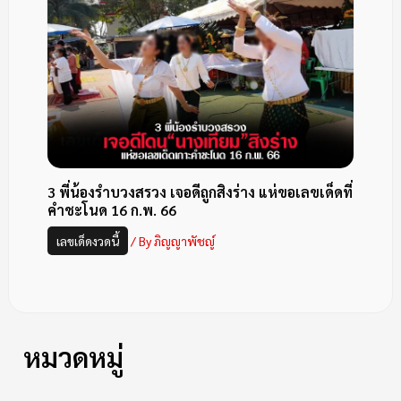
3 พี่น้องรำบวงสรวง เจอดีถูกสิงร่าง แห่ขอเลขเด็ดที่
คำชะโนด 16 ก.พ. 66
เลขเด็ดงวดนี้
/ By
ภิญญาพัชญ์
หมวดหมู่