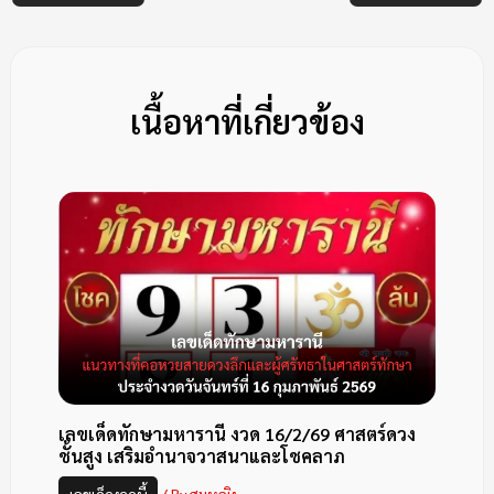
เนื้อหาที่เกี่ยวข้อง
เลขเด็ดทักษามหารานี งวด 16/2/69 ศาสตร์ดวง
ชั้นสูง เสริมอำนาจวาสนาและโชคลาภ