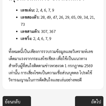
เลขเด่น:
2, 4, 6, 7, 9
เลขสองตัว:
28, 49, 47, 26, 29, 65, 09, 34, 21,
73
เลขสามตัว:
307, 367
เลขวิ่ง:
2, 4, 6, 7, 9
ทั้งหมดนี้เป็นเพียงการรวบรวมข้อมูลและวิเคราะห์เลข
เด็ดมาแรงจากกระแสโซเชียล เพื่อใช้เป็นแนวทาง
สำหรับผู้ที่สนใจติดตามข่าวหวยงวด 1 กรกฎาคม 2569
เท่านั้น การเสี่ยงโชคเป็นความเชื่อส่วนบุคคล โปรดใช้
วิจารณญาณในการตัดสินใจและเล่นอย่างพอดี
ย้อนกลับ
ถัดไป