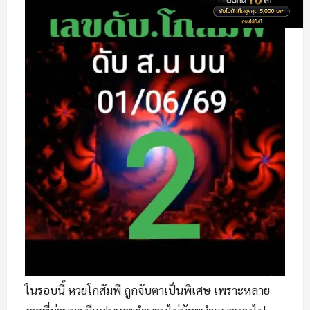
ในรอบนี้ หวยโกสัมพี ถูกจับตาเป็นพิเศษ เพราะหลาย