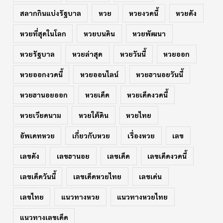
สลากกินแบ่งรัฐบาล
หวย
หวยงวดนี้
หวยดัง
หวยที่สุดในโลก
หวยบนดิน
หวยพัฒนา
หวยรัฐบาล
หวยล่าสุด
หวยวันนี้
หวยออก
หวยออกงวดนี้
หวยออนไลน์
หวยฮานอยวันนี้
หวยฮานอยออก
หวยเด็ด
หวยเด็ดงวดนี้
หวยเวียดนาม
หวยใต้ดิน
หวยไทย
อัพเดทหวย
เกี่ยวกับหวย
เรื่องหวย
เลข
เลขดัง
เลขฮานอย
เลขเด็ด
เลขเด็ดงวดนี้
เลขเด็ดวันนี้
เลขเด็ดหวยไทย
เลขเด่น
เลขไทย
แนวทางหวย
แนวทางหวยไทย
แนวทางเลขเด็ด