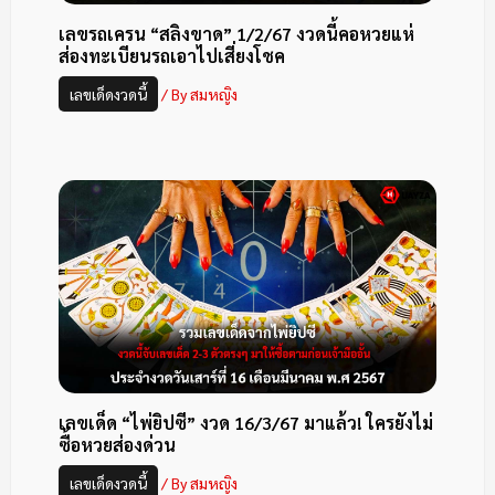
เลขรถเครน “สลิงขาด” 1/2/67 งวดนี้คอหวยแห่
ส่องทะเบียนรถเอาไปเสี่ยงโชค
เลขเด็ดงวดนี้
/ By
สมหญิง
เลขเด็ด “ไพ่ยิปซี” งวด 16/3/67 มาแล้ว! ใครยังไม่
ซื้อหวยส่องด่วน
เลขเด็ดงวดนี้
/ By
สมหญิง