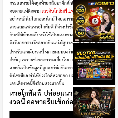
กระแสหวยโค้งสุดท้ายกลับมาคึกคักอีกครั้ง หลังบรรดา
คอหวยแห่ติดตาม
เลขดับโกสัมพี 1/6/69
ที่ถูกพูดถึง
อย่างหนักในโลกออนไลน์ โดยเฉพาะกลุ่มสายวิเคราะห์
เลขและแฟนหวยโกสัมพี ที่ต่างนำข้อมูลไปเปรียบเทียบ
กับสถิติย้อนหลัง หวังใช้เป็นแนวทางตัดเลขห้ามซื้อก่อน
ถึงวันออกรางวัลสลากกินแบ่งรัฐบาล 1 มิถุนายน 2569
สำหรับเลขดับงวดนี้ หลายคนมองว่าเป็นอีกหนึ่งแนวทาง
สำคัญ เพราะช่วยลดความเสี่ยงในการเลือกชุดตัวเลข
และยังเป็นข้อมูลที่ถูกแชร์ต่อกันอย่างรวดเร็วในกลุ่มเลข
ดังโซเชียล ทำให้ช่วงใกล้หวยออก บรรยากาศการตามหา
เลขเด็ดงวดนี้ยิ่งร้อนแรงมากขึ้น
หวยโกสัมพี ปล่อยแนวทางเลขดับ
งวดนี้ คอหวยรีบเช็กก่อนซื้อ