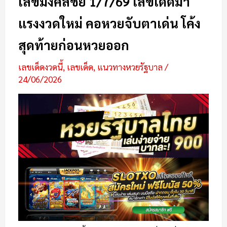
เลขมงคลชัย 1/7/69 เลขเด็ดมา
แรงงวดใหม่ คอหวยจับตาเด่น โค้ง
สุดท้ายก่อนหวยออก
เลขเด็ดงวดนี้
,
เลขเด็ด
,
แนวทางหวยรัฐบาล
/
24/06/2026