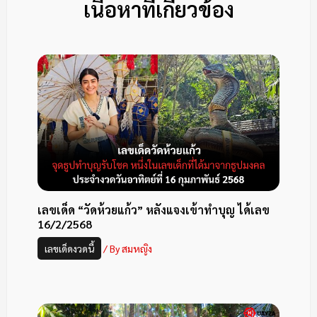
เนื้อหาที่เกี่ยวข้อง
เลขเด็ด “วัดห้วยแก้ว” หลังแจงเข้าทำบุญ ได้เลข
16/2/2568
เลขเด็ดงวดนี้
/ By
สมหญิง