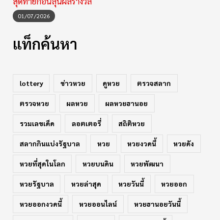
สุดท้ายก่อนลุ้นผลรางวัล
01/07/2026
แท็กค้นหา
lottery
ข่าวหวย
ดูหวย
ตรวจสลาก
ตรวจหวย
ผลหวย
ผลหวยฮานอย
รวมเลขเด็ด
ลอตเตอรี่
สถิติหวย
สลากกินแบ่งรัฐบาล
หวย
หวยงวดนี้
หวยดัง
หวยที่สุดในโลก
หวยบนดิน
หวยพัฒนา
หวยรัฐบาล
หวยล่าสุด
หวยวันนี้
หวยออก
หวยออกงวดนี้
หวยออนไลน์
หวยฮานอยวันนี้