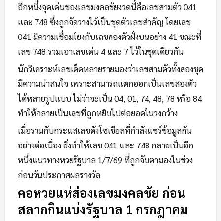
อีกหนึ่งจุดเด่นของเลขมงคลชัยงวดนี้คือเลขสามตัว 041
และ 748 ซึ่งถูกจัดวางไว้เป็นชุดตัวเลขสำคัญ โดยเลข
041 มีความเชื่อมโยงกับเลขสองตัวฝั่งบนอย่าง 41 ขณะที่
เลข 748 รวมเอาเลขเด่น 4 และ 7 ไว้ในชุดเดียวกัน
นักวิเคราะห์เลขเด็ดหลายรายมองว่าเลขสามตัวทั้งสองชุด
มีความน่าสนใจ เพราะสามารถแตกออกเป็นเลขสองตัว
ได้หลายรูปแบบ ไม่ว่าจะเป็น 04, 01, 74, 48, 78 หรือ 84
ทำให้กลายเป็นเลขที่ถูกหยิบไปต่อยอดในวงกว้าง
เมื่อรวมกับกระแสเลขดังโซเชียลที่กำลังแชร์ข้อมูลกัน
อย่างต่อเนื่อง ยิ่งทำให้เลข 041 และ 748 กลายเป็นอีก
หนึ่งแนวทางหวยรัฐบาล 1/7/69 ที่ถูกจับตามองในช่วง
ก่อนวันประกาศผลรางวัล
คอหวยแห่ส่องเลขมงคลชัย ก่อน
สลากกินแบ่งรัฐบาล 1 กรกฎาคม