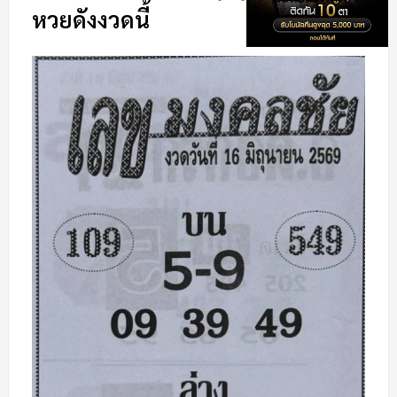
หวยดังงวดนี้