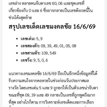
เลขล่าง หลายคนจับตาเลข 60, 06 และชุดเลขที่
เกี่ยวข้องกับ 0 และ 6 ซึ่งอาจกลายเป็นเลขดังงวดนี้ใน
ช่วงโค้งสุดท้าย
สรุปเลขเด็ดเลขมงคลชัย 16/6/69
เลขเด่น:
5, 9
เลขสองตัว:
09, 39, 49, 01, 05, 08
เลขสามตัว:
109, 549
เลขวิ่ง:
9, 5, 0, 6
แนวทางเลขมงคลชัย 16/6/69 ถือเป็นอีกหนึ่งข้อมูลที่ได้
รับความสนใจจากคอหวยในช่วงก่อนวันประกาศผล
รางวัล โดยเลขเด่น 5 และ 9 ถูกยกให้เป็นตัวเลขน่าจับตา
ขณะที่ชุด 09, 39 และ 49 กลายเป็นเลขที่ถูกพูดถึงมาก
ที่สุด อย่างไรก็ตาม การวิเคราะห์เลขเด็ดและการเลือก