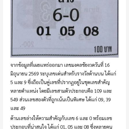
จากข้อมูลที่เผยแพร่ออกมา เลขมงคลชัยงวดวันที่ 16
มิถุนายน 2569 ระบุเลขเด่นสำหรับรางวัลด้านบน ได้แก่
5 และ 9 ซึ่งถือเป็นคู่เลขที่ปรากฏอยู่ในชุดเลขสำคัญ
หลายตำแหน่ง โดยมีเลขสามตัวประกอบคือ 109 และ
549 ส่วนเลขสองตัวที่ถูกเน้นเป็นพิเศษ ได้แก่ 09, 39
และ 49
ด้านเลขล่างให้ความสำคัญกับเลข 6 และ 0 พร้อมเลข
ประกอบที่น่าสนใจ ได้แก่ 01, 05 และ 08 ซึ่งหลายคน