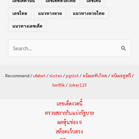
เลขเด็ดวันนี้
เลขเด็ดหวยไทย
เลขเด่น
เลขไทย
แนวทางหวย
แนวทางหวยไทย
แนวทางเลขเด็ด
S
e
a
Recommend /
ufabet
/
slotxo
/
pgslot
/
อนิเมะซับไทย
/
อนิเมะดูฟรี
/
r
betflik
/
Joker123
c
h
เลขเด็ดงวดนี้
f
ตรวจสลากกินแบ่งรัฐบาล
ผลหุ้นช่อง 9
o
สล็อตเว็บตรง
r