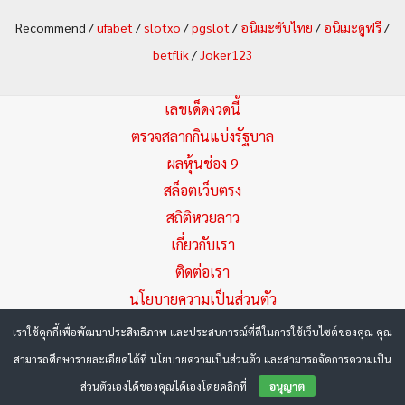
a
Recommend /
ufabet
/
slotxo
/
pgslot
/
อนิเมะซับไทย
/
อนิเมะดูฟรี
/
r
betflik
/
Joker123
c
h
เลขเด็ดงวดนี้
f
ตรวจสลากกินแบ่งรัฐบาล
ผลหุ้นช่อง 9
o
สล็อตเว็บตรง
r
สถิติหวยลาว
:
เกี่ยวกับเรา
ติดต่อเรา
นโยบายความเป็นส่วนตัว
เราใช้คุกกี้เพื่อพัฒนาประสิทธิภาพ และประสบการณ์ที่ดีในการใช้เว็บไซต์ของคุณ คุณ
Copyright © 2026 Huayza.com หวยเด็ด มัดรวมเลขเด็ด แนวทาง
สามารถศึกษารายละเอียดได้ที่ นโยบายความเป็นส่วนตัว และสามารถจัดการความเป็น
หวย ล่าสุด
ตรวจหวย
ผลหวยล่าสุด
ส่วนตัวเองได้ของคุณได้เองโดยคลิกที่
อนุญาต