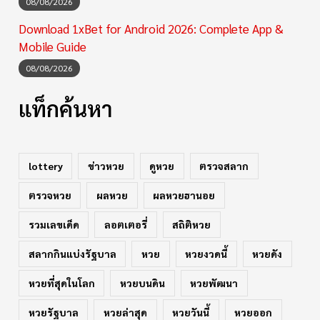
08/08/2026
Download 1xBet for Android 2026: Complete App &
Mobile Guide
08/08/2026
แท็กค้นหา
lottery
ข่าวหวย
ดูหวย
ตรวจสลาก
ตรวจหวย
ผลหวย
ผลหวยฮานอย
รวมเลขเด็ด
ลอตเตอรี่
สถิติหวย
สลากกินแบ่งรัฐบาล
หวย
หวยงวดนี้
หวยดัง
หวยที่สุดในโลก
หวยบนดิน
หวยพัฒนา
หวยรัฐบาล
หวยล่าสุด
หวยวันนี้
หวยออก