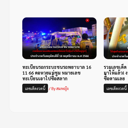
ทะเบียนรถกระบะชนรถพยาบาล 16
รวมเลขเด็ด 
11 66 คอหวยแห่ซูม หมายเลข
มาให้แล้ว! ง
ทะเบียนเอาไปซื้อสลาก
ซื้อตามเลย
เลขเด็ดงวดนี้
/ By
สมหญิง
เลขเด็ดงวดนี้