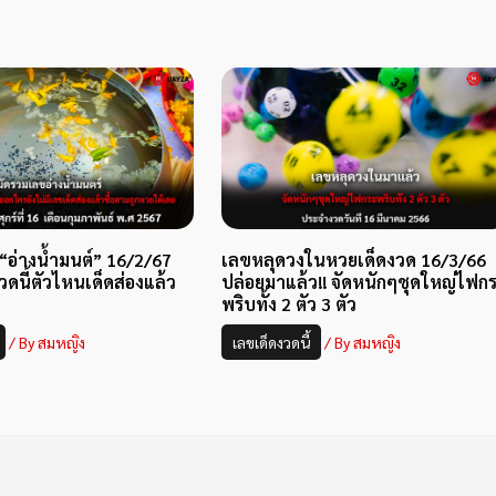
“อ่างน้ำมนต์” 16/2/67
เลขหลุดวงในหวยเด็ดงวด 16/3/66
วดนี้ตัวไหนเด็ดส่องแล้ว
ปล่อยมาแล้ว!! จัดหนักๆชุดใหญ่ไฟก
พริบทั้ง 2 ตัว 3 ตัว
/ By
สมหญิง
เลขเด็ดงวดนี้
/ By
สมหญิง