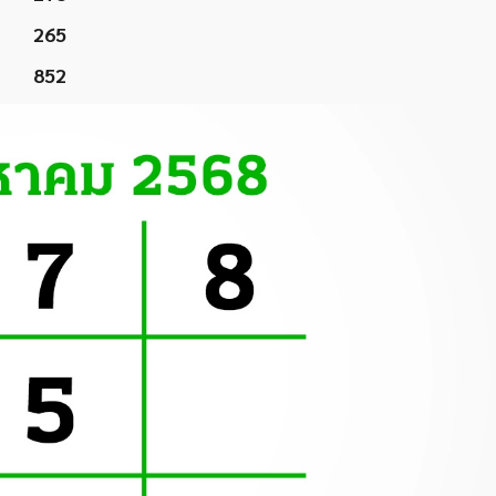
265
852