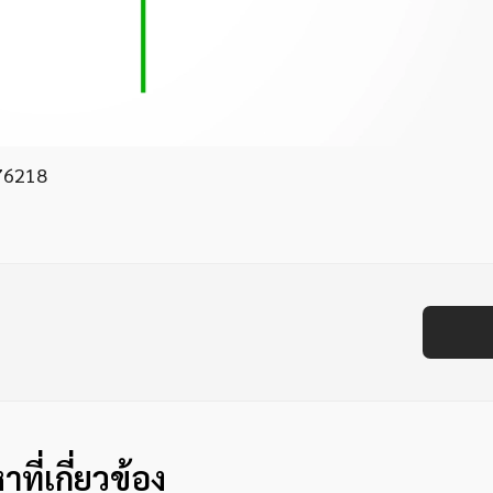
876218
หาที่เกี่ยวข้อง