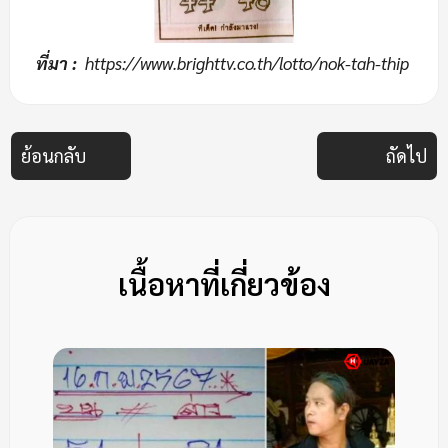
ที่มา
:
https://www.brighttv.co.th/lotto/nok-tah-thip
ย้อนกลับ
ถัดไป
เนื้อหาที่เกี่ยวข้อง