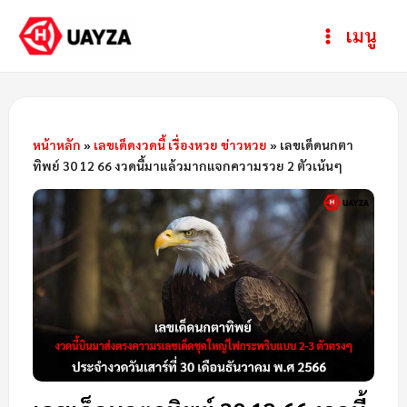
Skip
Post
ห
Main
เมนู
to
navigation
ม
Menu
content
ว
ด
ห
หน้าหลัก
»
เลขเด็ดงวดนี้ เรื่องหวย ข่าวหวย
»
เลขเด็ดนกตา
ทิพย์ 30 12 66 งวดนี้มาแล้วมากแจกความรวย 2 ตัวเน้นๆ
มู่