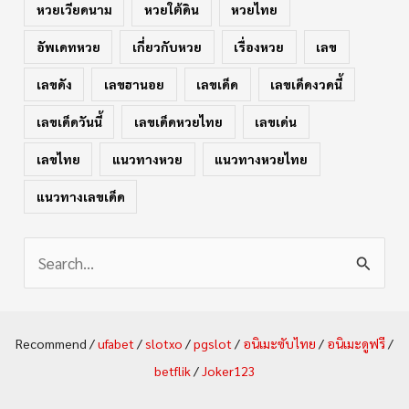
หวยเวียดนาม
หวยใต้ดิน
หวยไทย
อัพเดทหวย
เกี่ยวกับหวย
เรื่องหวย
เลข
เลขดัง
เลขฮานอย
เลขเด็ด
เลขเด็ดงวดนี้
เลขเด็ดวันนี้
เลขเด็ดหวยไทย
เลขเด่น
เลขไทย
แนวทางหวย
แนวทางหวยไทย
แนวทางเลขเด็ด
S
e
a
Recommend /
ufabet
/
slotxo
/
pgslot
/
อนิเมะซับไทย
/
อนิเมะดูฟรี
/
r
betflik
/
Joker123
c