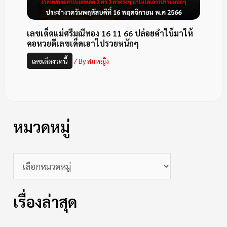
เลขเด็ดแม่ศรีมณีทอง 16 11 66 ปล่อยคำใบ้มาให้
คอหวยตีเลขเด็ดเอาไปรวยหนักๆ
เลขเด็ดงวดนี้
/ By
สมหญิง
หมวดหมู่
เรื่องล่าสุด