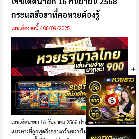
เลขเด็ดนายก 16 กันยายน 2568
กระแสฮือฮาที่คอหวยต้องรู้
เลขเด็ดงวดนี้
/
08/09/2025
+
เลขเด็ดนายก 16 กันยายน 2568 กำลังเป็นอีกหนึ่ง
แนวทางที่ถูกพูดถึงอย่างกว้างขวางในโลกออนไลน์