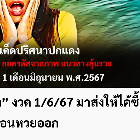
 งวด 1/6/67 มาส่งให้ได้ซื
ก่อนหวยออก