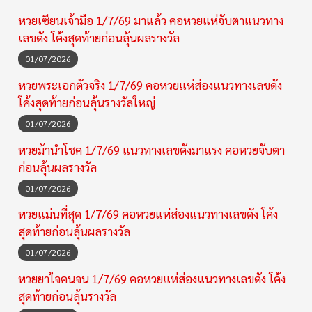
หวยเซียนเจ้ามือ 1/7/69 มาแล้ว คอหวยแห่จับตาแนวทาง
เลขดัง โค้งสุดท้ายก่อนลุ้นผลรางวัล
01/07/2026
หวยพระเอกตัวจริง 1/7/69 คอหวยแห่ส่องแนวทางเลขดัง
โค้งสุดท้ายก่อนลุ้นรางวัลใหญ่
01/07/2026
หวยม้านำโชค 1/7/69 แนวทางเลขดังมาแรง คอหวยจับตา
ก่อนลุ้นผลรางวัล
01/07/2026
หวยแม่นที่สุด 1/7/69 คอหวยแห่ส่องแนวทางเลขดัง โค้ง
สุดท้ายก่อนลุ้นผลรางวัล
01/07/2026
หวยยาใจคนจน 1/7/69 คอหวยแห่ส่องแนวทางเลขดัง โค้ง
สุดท้ายก่อนลุ้นรางวัล