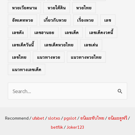
หวยเวียดนาม
หวยใต้ดิน
หวยไทย
อัพเดทหวย
เกี่ยวกับหวย
เรื่องหวย
เลข
เลขดัง
เลขฮานอย
เลขเด็ด
เลขเด็ดงวดนี้
เลขเด็ดวันนี้
เลขเด็ดหวยไทย
เลขเด่น
เลขไทย
แนวทางหวย
แนวทางหวยไทย
แนวทางเลขเด็ด
S
e
a
Recommend /
ufabet
/
slotxo
/
pgslot
/
อนิเมะซับไทย
/
อนิเมะดูฟรี
/
r
betflik
/
Joker123
c