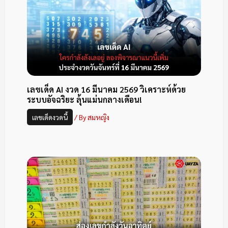
เลขเด็ด AI งวด 16 มีนาคม 2569 วิเคราะห์ด้วย
ระบบอัจฉริยะ ลุ้นแม่นกลางเดือน!
เลขเด็ดงวดนี้
/ By
สมหญิง