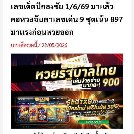
เลขเด็ดปักธงชัย 1/6/69 มาแล้ว
คอหวยจับตาเลขเด่น 9 ชุดเน้น 897
มาแรงก่อนหวยออก
เลขเด็ดงวดนี้
/
22/05/2026