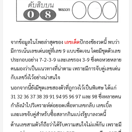
จากข้อมูลในโพยล่าสุดของ
เลขเด็ด
ปักธงชัยงวดนี้ พบว่า
มีการเน้นเลขเด่นอยู่ที่เลข 9 แบบชัดเจน โดยมีชุดตัวเลข
ประกอบอย่าง 7-2-3-9 และเลขรอง 3-9 ซึ่งคอหวยหลาย
คนมองว่าเป็นแนวทางที่น่าตาม เพราะมีการจับคู่เลขเด่น
กับเลขวิ่งไว้อย่างน่าสนใจ
นอกจากนี้ยังมีชุดเลขสองตัวที่ถูกวงไว้เป็นพิเศษ ได้แก่
31 32 36 37 38 39 91 94 95 96 97 และ 98 ซึ่งหลายคน
กำลังนำไปวิเคราะห์ต่อยอดเพื่อหาเลขกลับ เลขเบิ้ล
และเลขจับคู่สำหรับซื้อสลากกินแบ่งรัฐบาลงวดนี้
ด้านเลขสามตัวก็ถือว่าได้รับความสนใจไม่แพ้กัน เพราะมี