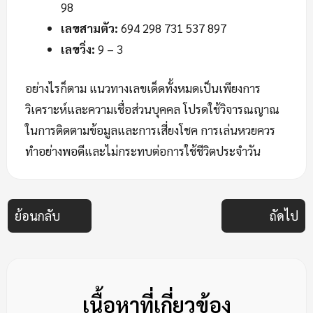
98
เลขสามตัว:
694 298 731 537 897
เลขวิ่ง:
9 – 3
อย่างไรก็ตาม แนวทางเลขเด็ดทั้งหมดเป็นเพียงการ
วิเคราะห์และความเชื่อส่วนบุคคล โปรดใช้วิจารณญาณ
ในการติดตามข้อมูลและการเสี่ยงโชค การเล่นหวยควร
ทำอย่างพอดีและไม่กระทบต่อการใช้ชีวิตประจำวัน
ย้อนกลับ
ถัดไป
เนื้อหาที่เกี่ยวข้อง