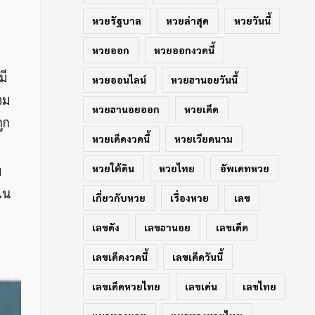
หวยรัฐบาล
หวยล่าสุด
หวยวันนี้
หวยออก
หวยออกงวดนี้
มี
หวยออนไลน์
หวยฮานอยวันนี้
าม
หวยฮานอยออก
หวยเด็ด
ูก
หวยเด็ดงวดนี้
หวยเวียดนาม
หวยใต้ดิน
หวยไทย
อัพเดทหวย
ม
ใน
เกี่ยวกับหวย
เรื่องหวย
เลข
เลขดัง
เลขฮานอย
เลขเด็ด
เลขเด็ดงวดนี้
เลขเด็ดวันนี้
เลขเด็ดหวยไทย
เลขเด่น
เลขไทย