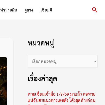
ห
Sear
ทำนายฝัน
ดูดวง
เซียมซี
ม
ว
ด
ห
หมวดหมู่
มู่
เรื่องล่าสุด
หวยเซียนเจ้ามือ 1/7/69 มาแล้ว คอหวย
แห่จับตาแนวทางเลขดัง โค้งสุดท้ายก่อน