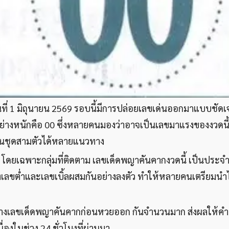
ที่ 1 มิถุนายน 2569 รอบนี้มีการปล่อยเลขเด่นออกมาแบบชัด
อย่างหนักคือ 00 ซึ่งหลายคนมองว่าอาจเป็นเลขมาแรงของงวดนี
ป็นชุดสามตัวได้หลายแนวทาง
 โดยเฉพาะกลุ่มที่ติดตาม เลขเด็ดพญาคันคากงวดนี้ เป็นประจ
ั้งเลขต่ำและเลขเบิ้ลผสมกันอย่างลงตัว ทำให้หลายคนเตรียมนำ
ทางเลขเด็ดพญาคันคากก่อนหวยออก กันจำนวนมาก ส่งผลให้คำ
ื่องในช่วง 24 ชั่วโมงที่ผ่านมา