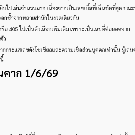
ไปเล่นจำนวนมาก เนื่องจากเป็นเลขเบิ้ลที่เห็นชัดที่สุด ขณะท
้มออกซ้ำจากหลายสำนักในงวดเดียวกัน
ือ 405 ไปเป็นตัวเลือกเพิ่มเติม เพราะเป็นเลขที่ต่อยอดจาก
ตัว
ากกระแสเลขดังโซเชียลและความเชื่อส่วนบุคคลเท่านั้น ผู้เล่น
ี้
ันคาก 1/6/69