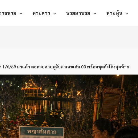
รวจหวย
หวยลาว
หวยฮานอย
หวยหุ้น
1/6/69 มาแล้ว คอหวยสายมูจับตาเลขเด่น 00 พร้อมชุดดังโค้งสุดท้าย