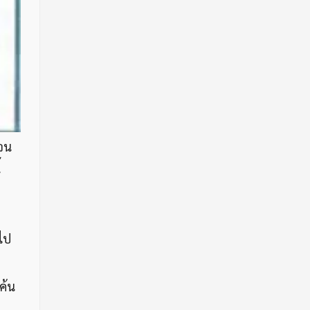
เจน
้
ำ
ไป
ค้น