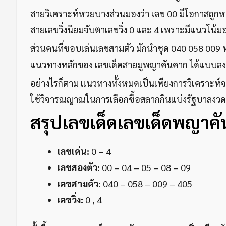
สายวิเคราะห์หวยบางส่วนมองว่า เลข 00 มีโอกาสถูกหยิบ
สายเลขวิ่งนิยมจับตาเลขวิ่ง 0 และ 4 เพราะมีแนวโน
ส่วนคนที่ชอบเล่นเลขสามตัว มักนำชุด 040 058 009 หร
แนวทางหลักของ เลขเด็ดสายมูพญาคันคาก ได้แบบลง
อย่างไรก็ตาม แนวทางทั้งหมดเป็นเพียงการวิเคราะห์จ
ใช้วิจารณญาณในการเลือกซื้อสลากกินแบ่งรัฐบาลงวดน
สรุปเลขเด็ดเลขเด็ดพญาค
เลขเด่น:
0 – 4
เลขสองตัว:
00 – 04 – 05 – 08 – 09
เลขสามตัว:
040 – 058 – 009 – 405
เลขวิ่ง:
0 , 4