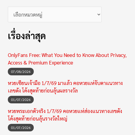
เรื่องล่าสุด
OnlyFans Free: What You Need to Know About Privacy,
Access & Premium Experience
07/08/2026
หวยเซียนเจ้ามือ 1/7/69 มาแล้ว คอหวยแห่จับตาแนวทาง
เลขดัง โค้งสุดท้ายก่อนลุ้นผลรางวัล
01/07/2026
หวยพระเอกตัวจริง 1/7/69 คอหวยแห่ส่องแนวทางเลขดัง
โค้งสุดท้ายก่อนลุ้นรางวัลใหญ่
01/07/2026