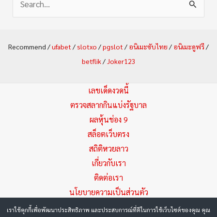
S
e
a
Recommend /
ufabet
/
slotxo
/
pgslot
/
อนิเมะซับไทย
/
อนิเมะดูฟรี
/
r
betflik
/
Joker123
c
h
เลขเด็ดงวดนี้
f
ตรวจสลากกินแบ่งรัฐบาล
ผลหุ้นช่อง 9
o
สล็อตเว็บตรง
r
สถิติหวยลาว
:
เกี่ยวกับเรา
ติดต่อเรา
นโยบายความเป็นส่วนตัว
เราใช้คุกกี้เพื่อพัฒนาประสิทธิภาพ และประสบการณ์ที่ดีในการใช้เว็บไซต์ของคุณ คุณ
Copyright © 2026 Huayza.com หวยเด็ด มัดรวมเลขเด็ด แนวทาง