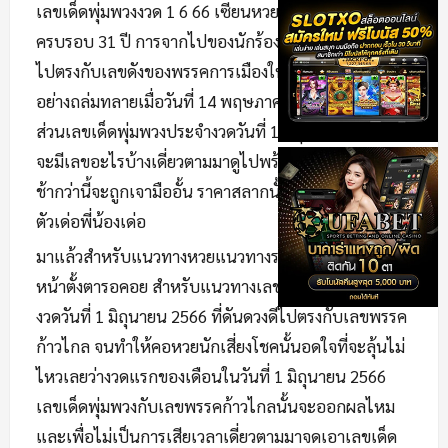
เลขเด็ดพุ่มพวงงวด 1 6 66 เซียนหวยส่อง
เลขเด็ด
วัน
ครบรอบ 31 ปี การจากไปของนักร้องในตำนาน ที่บังเอิญ
ไปตรงกับเลขดังของพรรคการเมืองใหม่ที่ได้คะแนนเสียง
อย่างถล่มทลายเมื่อวันที่ 14 พฤษภาคม 2566 ที่ผ่านมา
ส่วนเลขเด็ดพุ่มพวงประจำงวดวันที่ 1 มิถุนายน 2566 นั้น
จะมีเลขอะไรบ้างเดี่ยวตามมาดูไปพร้อมกันได้เลย เพราะ
ช้ากว่านี้จะถูกเจามืออั้น ราคาสลากนั้นก็จะขึ้นแบบไม่รู้
ตัวเด่อพี่น้องเด่อ
มาแล้วสำหรับแนวทางหวยแนวทางรวยที่หลายคนนั้นตั้ง
หน้าตั้งตารอคอย สำหรับแนวทางเลขเด็ดพุ่มพวงประจำ
งวดวันที่ 1 มิถุนายน 2566 ที่ดันดวงดีไปตรงกับเลขพรรค
ก้าวไกล จนทำให้คอหวยนักเสี่ยงโชคนั้นอดใจที่จะลุ้นไม่
ไหวเลยว่างวดแรกของเดือนในวันที่ 1 มิถุนายน 2566
เลขเด็ดพุ่มพวงกับเลขพรรคก้าวไกลนั้นจะออกผลไหม
และเพื่อไม่เป็นการเสียเวลาเดี่ยวตามมาจดเอาเลขเด็ด