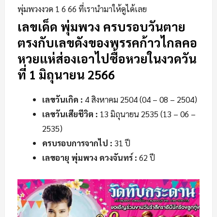
พุ่มพวงงวด 1 6 66 ที่เรานำมาให้ดูได้เลย
เลขเด็ด พุ่มพวง ครบรอบวันตาย
ตรงกับเลขดังของพรรคก้าวไกลคอ
หวยแห่ส่องเอาไปซื้อหวยในงวดวัน
ที่ 1 มิถุนายน 2566
เลขวันเกิด :
4 สิงหาคม 2504 (04 – 08 – 2504)
เลขวันเสียชีวิต :
13 มิถุนายน 2535 (13 – 06 –
2535)
ครบรอบการจากไป :
31 ปี
เลขอายุ พุ่มพวง ดวงจันทร์ :
62 ปี