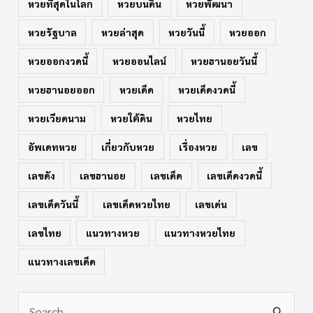
หวยที่สุดในโลก
หวยบนดิน
หวยพัฒนา
หวยรัฐบาล
หวยล่าสุด
หวยวันนี้
หวยออก
หวยออกงวดนี้
หวยออนไลน์
หวยฮานอยวันนี้
หวยฮานอยออก
หวยเด็ด
หวยเด็ดงวดนี้
หวยเวียดนาม
หวยใต้ดิน
หวยไทย
อัพเดทหวย
เกี่ยวกับหวย
เรื่องหวย
เลข
เลขดัง
เลขฮานอย
เลขเด็ด
เลขเด็ดงวดนี้
เลขเด็ดวันนี้
เลขเด็ดหวยไทย
เลขเด่น
เลขไทย
แนวทางหวย
แนวทางหวยไทย
แนวทางเลขเด็ด