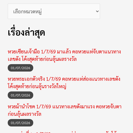
เรื่องล่าสุด
หวยเซียนเจ้ามือ 1/7/69 มาแล้ว คอหวยแห่จับตาแนวทาง
เลขดัง โค้งสุดท้ายก่อนลุ้นผลรางวัล
01/07/2026
หวยพระเอกตัวจริง 1/7/69 คอหวยแห่ส่องแนวทางเลขดัง
โค้งสุดท้ายก่อนลุ้นรางวัลใหญ่
01/07/2026
หวยม้านำโชค 1/7/69 แนวทางเลขดังมาแรง คอหวยจับตา
ก่อนลุ้นผลรางวัล
01/07/2026