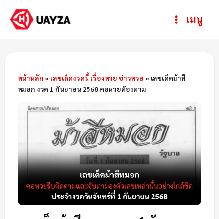
Skip
Post
ห
Main
เมนู
to
navigation
ม
Menu
content
ว
ด
ห
หน้าหลัก
»
เลขเด็ดงวดนี้ เรื่องหวย ข่าวหวย
»
เลขเด็ดม้าสี
หมอก งวด 1 กันยายน 2568 คอหวยต้องตาม
มู่