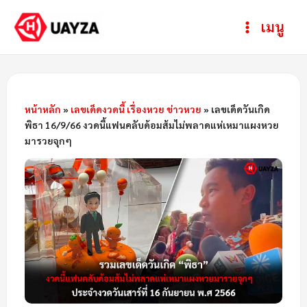
Skip
Post
ห
Main
เมนู
to
navigation
ม
Menu
content
ว
ด
ห
หน้าหลัก
»
เลขเด็ดงวดนี้ เรื่องหวย ข่าวหวย
»
เลขเด็ดวันเกิด
พิธา 16/9/66 งวดนี้แฟนคลับด้อมส้มไม่พลาดแห่เหมาแผงหวย
มู่
มารวยจุกๆ