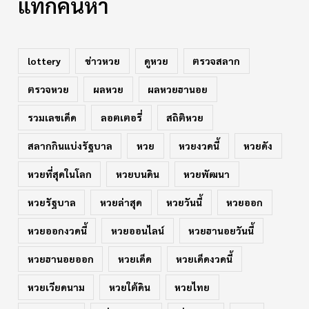
แท็กค้นหา
lottery
ข่าวหวย
ดูหวย
ตรวจสลาก
ตรวจหวย
ผลหวย
ผลหวยฮานอย
รวมเลขเด็ด
ลอตเตอรี่
สถิติหวย
สลากกินแบ่งรัฐบาล
หวย
หวยงวดนี้
หวยดัง
หวยที่สุดในโลก
หวยบนดิน
หวยพัฒนา
หวยรัฐบาล
หวยล่าสุด
หวยวันนี้
หวยออก
หวยออกงวดนี้
หวยออนไลน์
หวยฮานอยวันนี้
หวยฮานอยออก
หวยเด็ด
หวยเด็ดงวดนี้
หวยเวียดนาม
หวยใต้ดิน
หวยไทย