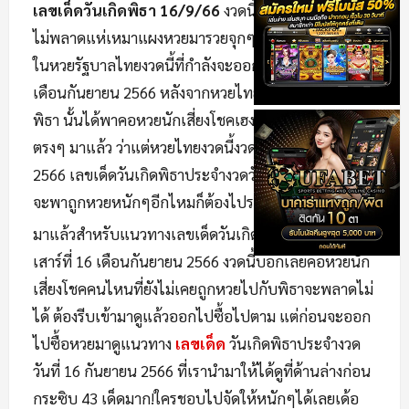
เลขเด็ดวันเกิดพิธา 16/9/66
งวดนี้แฟนคลับด้อมส้ม
ไม่พลาดแห่เหมาแผงหวยมารวยจุกๆ แบบ 2-3 ตัวตรงๆ
ในหวยรัฐบาลไทยงวดนี้ที่กำลังจะออกในวันเสาร์ที่ 16
เดือนกันยายน 2566 หลังจากหวยไทยหลายงวดที่ผ่านมา
พิธา นั้นได้พาคอหวยนักเสี่ยงโชคเฮงปังแตก 2 ตัว 3 ตัว
ตรงๆ มาแล้ว ว่าแต่หวยไทยงวดนี้งวดวันที่ 16 กันยายน
2566 เลขเด็ดวันเกิดพิธาประจำงวดวันเสาร์ที่ 16 ก.ย. 66
จะพาถูกหวยหนักๆอีกไหมก็ต้องไปรอลุ้นพร้อมกัน
มาแล้วสำหรับแนวทางเลขเด็ดวันเกิดพิธาประจำงวดวัน
เสาร์ที่ 16 เดือนกันยายน 2566 งวดนี้บอกเลยคอหวยนัก
เสี่ยงโชคคนไหนที่ยังไม่เคยถูกหวยไปกับพิธาจะพลาดไม่
ได้ ต้องรีบเข้ามาดูแล้วออกไปซื้อไปตาม แต่ก่อนจะออก
ไปซื้อหวยมาดูแนวทาง
เลขเด็ด
วันเกิดพิธาประจำงวด
วันที่ 16 กันยายน 2566 ที่เรานำมาให้ได้ดูที่ด้านล่างก่อน
กระซิบ 43 เด็ดมาก!ใครชอบไปจัดให้หนักๆได้เลยเด้อ