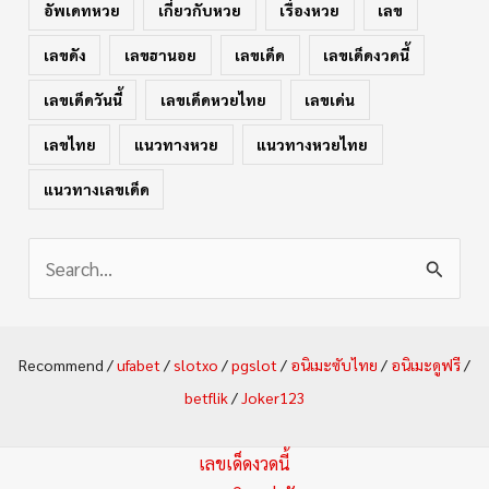
อัพเดทหวย
เกี่ยวกับหวย
เรื่องหวย
เลข
เลขดัง
เลขฮานอย
เลขเด็ด
เลขเด็ดงวดนี้
เลขเด็ดวันนี้
เลขเด็ดหวยไทย
เลขเด่น
เลขไทย
แนวทางหวย
แนวทางหวยไทย
แนวทางเลขเด็ด
S
e
a
Recommend /
ufabet
/
slotxo
/
pgslot
/
อนิเมะซับไทย
/
อนิเมะดูฟรี
/
r
betflik
/
Joker123
c
h
เลขเด็ดงวดนี้