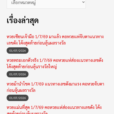
เรื่องล่าสุด
หวยเซียนเจ้ามือ 1/7/69 มาแล้ว คอหวยแห่จับตาแนวทาง
เลขดัง โค้งสุดท้ายก่อนลุ้นผลรางวัล
01/07/2026
หวยพระเอกตัวจริง 1/7/69 คอหวยแห่ส่องแนวทางเลขดัง
โค้งสุดท้ายก่อนลุ้นรางวัลใหญ่
01/07/2026
หวยม้านำโชค 1/7/69 แนวทางเลขดังมาแรง คอหวยจับตา
ก่อนลุ้นผลรางวัล
01/07/2026
หวยแม่นที่สุด 1/7/69 คอหวยแห่ส่องแนวทางเลขดัง โค้ง
สุดท้ายก่อนลุ้นผลรางวัล