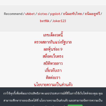
e
a
Recommend /
ufabet
/
slotxo
/
pgslot
/
อนิเมะซับไทย
/
อนิเมะดูฟรี
/
r
betflik
/
Joker123
c
h
เลขเด็ดงวดนี้
f
ตรวจสลากกินแบ่งรัฐบาล
ผลหุ้นช่อง 9
o
สล็อตเว็บตรง
r
สถิติหวยลาว
:
เกี่ยวกับเรา
ติดต่อเรา
นโยบายความเป็นส่วนตัว
เราใช้คุกกี้เพื่อพัฒนาประสิทธิภาพ และประสบการณ์ที่ดีในการใช้เว็บไซต์ของคุณ คุณ
Copyright © 2026 Huayza.com หวยเด็ด มัดรวมเลขเด็ด แนวทาง
สามารถศึกษารายละเอียดได้ที่ นโยบายความเป็นส่วนตัว และสามารถจัดการความเป็น
หวย ล่าสุด
ตรวจหวย
ผลหวยล่าสุด