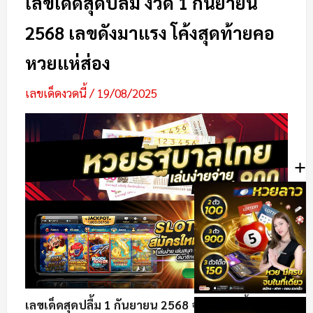
เลขเด็ดสุดปลื้ม งวด 1 กันยายน
2568 เลขดังมาแรง โค้งสุดท้ายคอ
หวยแห่ส่อง
เลขเด็ดงวดนี้
/
19/08/2025
+
เลขเด็ดสุดปลื้ม
1 กันยายน 2568
จาก “สุดปลื้ม”