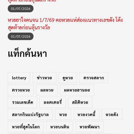
01/07/2026
หวยยาใจคนจน 1/7/69 คอหวยแห่ส่องแนวทางเลขดัง โค้ง
สุดท้ายก่อนลุ้นรางวัล
01/07/2026
แท็กค้นหา
lottery
ข่าวหวย
ดูหวย
ตรวจสลาก
ตรวจหวย
ผลหวย
ผลหวยฮานอย
รวมเลขเด็ด
ลอตเตอรี่
สถิติหวย
สลากกินแบ่งรัฐบาล
หวย
หวยงวดนี้
หวยดัง
หวยที่สุดในโลก
หวยบนดิน
หวยพัฒนา