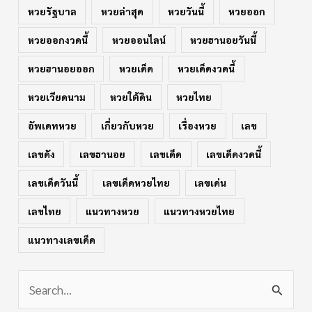
หวยรัฐบาล
หวยล่าสุด
หวยวันนี้
หวยออก
หวยออกงวดนี้
หวยออนไลน์
หวยฮานอยวันนี้
หวยฮานอยออก
หวยเด็ด
หวยเด็ดงวดนี้
หวยเวียดนาม
หวยใต้ดิน
หวยไทย
อัพเดทหวย
เกี่ยวกับหวย
เรื่องหวย
เลข
เลขดัง
เลขฮานอย
เลขเด็ด
เลขเด็ดงวดนี้
เลขเด็ดวันนี้
เลขเด็ดหวยไทย
เลขเด่น
เลขไทย
แนวทางหวย
แนวทางหวยไทย
แนวทางเลขเด็ด
S