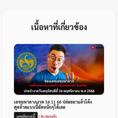
เนื้อหาที่เกี่ยวข้อง
เลขมหาลาภงวด 16 11 66 ปล่อยมาแล้วโค้ง
สุดท้ายแบบนี้อัดหนักๆได้เลย
เลขเด็ดงวดนี้
/ By
สมหญิง