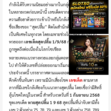
กำลังได้รับความนิยมอย่างมากในกลุ่มนักเสี่ยงโชค เพราะ
ในหลายงวดก่อนหน้านี้ เลขเด็ดจากสำนักนี้เคยสร้าง
ความฮือฮาด้วยการเข้าเป้าหรือใกล้เคียงผลรางวัล ทำให้
ชื่อเสียงของ “สุดปลื้ม” ติดโผสำนักดังที่คอหวยต้องจับตา
เป็นพิเศษในทุกงวด โดยเฉพาะช่วงโค้งสุดท้ายก่อนวัน
หวยออก
เลขเด็ดสุดปลื้ม 1/9/68
กระแสเลขสุดปลื้ม
ถูกพูดถึงต่อเนื่องในโลกโซเชียล
หลายเพจแนวทางหวยและกลุ่มคอหวยต่างแชร์กันออก
ไป ทำให้ตัวเลขที่ปล่อยออกมาเริ่มกลายเป็นเลขดัง
ประจำงวดนี้ บรรยากาศตามแผงลอตเตอรี่ในหลายพื้นที่
คึกคักขึ้นทันตา เพราะมีนักเสี่ยงโชค
เลขเด็ด
ตามหาส
ลากที่มีเลขใกล้เคียงกับแนวทางสุดปลื้ม โดยเชื่อว่ามีสิทธิ์
ลุ้นโชคใหญ่ในงวดนี้ สำหรับงวดวันที่
1 กันยายน 2568
ชุดเลขเด็ด
หวยสุดปลื้ม 1 9 68
สุดปลื้มที่น่าจับตามีทั้ง
เลข 2 ตัวอย่าง 75, 78, 79 และเลข 3 ตัวอย่าง 758, 789