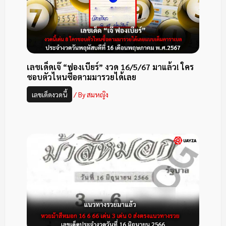
เลขเด็ดเจ๊ “ฟองเบียร์” งวด 16/5/67 มาแล้ว! ใคร
ชอบตัวไหนซื้อตามมารวยได้เลย
เลขเด็ดงวดนี้
/ By
สมหญิง