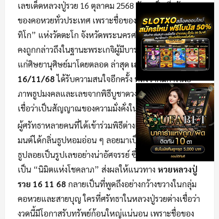
เลขเด็ดหลวงปู่รวย 16 ตุลาคม 2568 ยังคงเป็นที่ศรัทธา
ของคอหวยทั่วประเทศ เพราะชื่อของ “หลวงปู่รวย ปาสา
ทิโก” แห่งวัดตะโก จังหวัดพระนครศรีอยุธยา
เลขเด็ด
ยัง
คงถูกกล่าวถึงในฐานะพระเกจิผู้มีบารมีและให้โชคลาภ
แก่ศิษยานุศิษย์มาโดยตลอด ล่าสุด
เลขเด็ดหลวงปู่รวย
16/11/68
ได้รับความสนใจอีกครั้ง หลังจากมีการเผย
ภาพธูปมงคลและเลขจากพิธีบูชาดวงรับโชค ที่ชาวบ้าน
เชื่อว่าเป็นสัญญาณของความมั่งคั่งในงวดนี้
ผู้ศรัทธาหลายคนที่ได้เข้าร่วมพิธีต่างเล่าว่า ระหว่างสวด
มนต์ได้กลิ่นธูปหอมอ่อน ๆ ลอยมาเป็นระยะ และมีควัน
ธูปลอยเป็นรูปเลขอย่างน่าอัศจรรย์ ซึ่งตามความเชื่อถือ
เป็น “นิมิตแห่งโชคลาภ” ส่งผลให้แนวทาง
หวยหลวงปู่
รวย 16 11 68
กลายเป็นที่พูดถึงอย่างกว้างขวางในกลุ่ม
คอหวยและสายบุญ ใครที่ศรัทธาในหลวงปู่รวยต่างเชื่อว่า
งวดนี้มีโอกาสรับทรัพย์ก้อนใหญ่แน่นอน เพราะชื่อของ