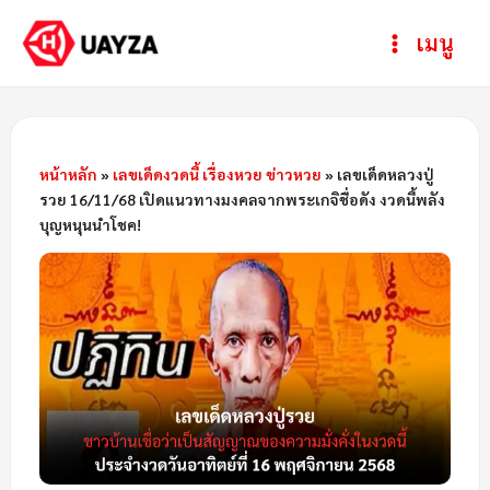
Skip
Post
ห
Main
เมนู
to
navigation
ม
Menu
content
ว
ด
ห
หน้าหลัก
»
เลขเด็ดงวดนี้ เรื่องหวย ข่าวหวย
»
เลขเด็ดหลวงปู่
รวย 16/11/68 เปิดแนวทางมงคลจากพระเกจิชื่อดัง งวดนี้พลัง
มู่
บุญหนุนนำโชค!