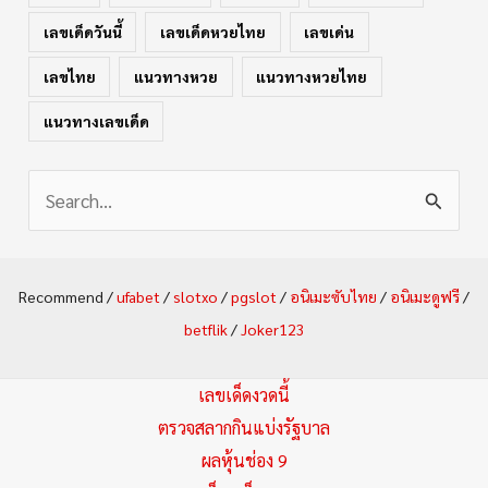
เลขเด็ดวันนี้
เลขเด็ดหวยไทย
เลขเด่น
เลขไทย
แนวทางหวย
แนวทางหวยไทย
แนวทางเลขเด็ด
S
e
a
Recommend /
ufabet
/
slotxo
/
pgslot
/
อนิเมะซับไทย
/
อนิเมะดูฟรี
/
r
betflik
/
Joker123
c
h
เลขเด็ดงวดนี้
f
ตรวจสลากกินแบ่งรัฐบาล
ผลหุ้นช่อง 9
o