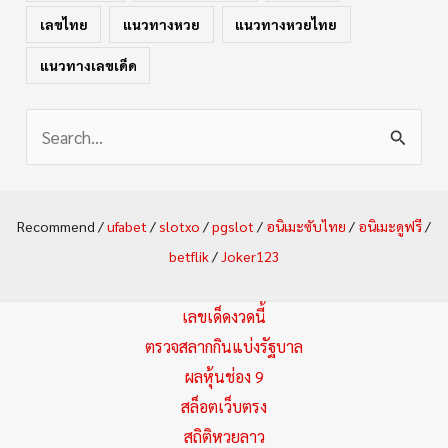
เลขไทย
แนวทางหวย
แนวทางหวยไทย
แนวทางเลขเด็ด
S
e
a
Recommend /
ufabet
/
slotxo
/
pgslot
/
อนิเมะซับไทย
/
อนิเมะดูฟรี
/
r
betflik
/
Joker123
c
h
เลขเด็ดงวดนี้
f
ตรวจสลากกินแบ่งรัฐบาล
ผลหุ้นช่อง 9
o
สล็อตเว็บตรง
r
สถิติหวยลาว