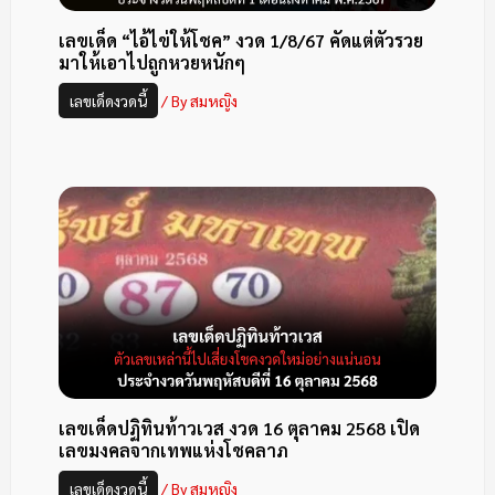
เลขเด็ด “ไอ้ไข่ให้โชค” งวด 1/8/67 คัดแต่ตัวรวย
มาให้เอาไปถูกหวยหนักๆ
เลขเด็ดงวดนี้
/ By
สมหญิง
เลขเด็ดปฏิทินท้าวเวส งวด 16 ตุลาคม 2568 เปิด
เลขมงคลจากเทพแห่งโชคลาภ
เลขเด็ดงวดนี้
/ By
สมหญิง