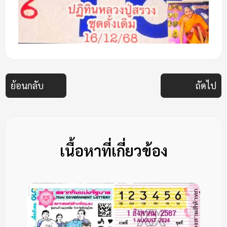
ย้อนกลับ
ถัดไป
เนื้อหาที่เกี่ยวข้อง