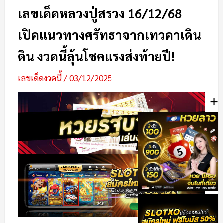
เลขเด็ดหลวงปู่สรวง 16/12/68
เปิดแนวทางศรัทธาจากเทวดาเดิน
ดิน งวดนี้ลุ้นโชคแรงส่งท้ายปี!
เลขเด็ดงวดนี้
/
03/12/2025
+