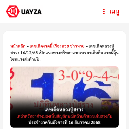
Skip
Post
ห
Main
เมนู
to
navigation
ม
Menu
content
ว
ด
ห
หน้าหลัก
»
เลขเด็ดงวดนี้ เรื่องหวย ข่าวหวย
»
เลขเด็ดหลวงปู่
สรวง 16/12/68 เปิดแนวทางศรัทธาจากเทวดาเดินดิน งวดนี้ลุ้น
มู่
โชคแรงส่งท้ายปี!