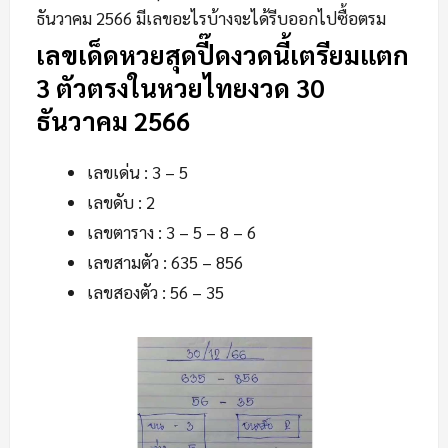
ธันวาคม 2566 มีเลขอะไรบ้างจะได้รีบออกไปซื้อตรม
เลขเด็ดหวยสุดปี๊ดงวดนี้เตรียมแตก
3 ตัวตรงในหวยไทยงวด 30
ธันวาคม 2566
เลขเด่น : 3 – 5
เลขดับ : 2
เลขตาราง : 3 – 5 – 8 – 6
เลขสามตัว : 635 – 856
เลขสองตัว : 56 – 35