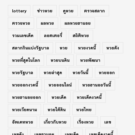
lottery
ข่าวหวย
ดูหวย
ตรวจสลาก
ตรวจหวย
ผลหวย
ผลหวยฮานอย
รวมเลขเด็ด
ลอตเตอรี่
สถิติหวย
สลากกินแบ่งรัฐบาล
หวย
หวยงวดนี้
หวยดัง
หวยที่สุดในโลก
หวยบนดิน
หวยพัฒนา
หวยรัฐบาล
หวยล่าสุด
หวยวันนี้
หวยออก
หวยออกงวดนี้
หวยออนไลน์
หวยฮานอยวันนี้
หวยฮานอยออก
หวยเด็ด
หวยเด็ดงวดนี้
หวยเวียดนาม
หวยใต้ดิน
หวยไทย
อัพเดทหวย
เกี่ยวกับหวย
เรื่องหวย
เลข
เลขดัง
เลขฮานอย
เลขเด็ด
เลขเด็ดงวดนี้