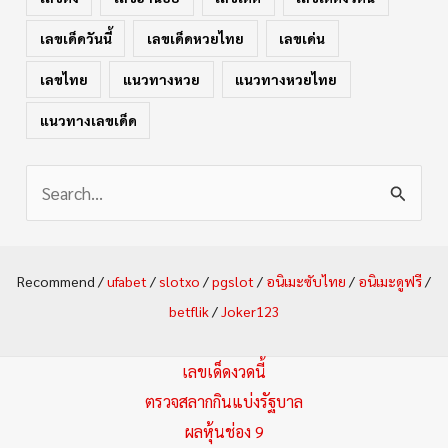
เลขเด็ดวันนี้
เลขเด็ดหวยไทย
เลขเด่น
เลขไทย
แนวทางหวย
แนวทางหวยไทย
แนวทางเลขเด็ด
S
e
a
Recommend /
ufabet
/
slotxo
/
pgslot
/
อนิเมะซับไทย
/
อนิเมะดูฟรี
/
r
betflik
/
Joker123
c
h
เลขเด็ดงวดนี้
f
ตรวจสลากกินแบ่งรัฐบาล
ผลหุ้นช่อง 9
o