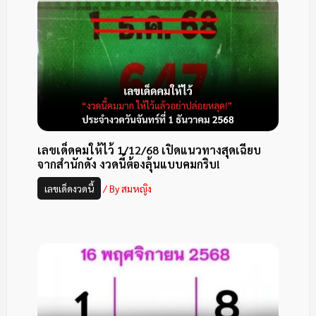
เลขเด็ดคมให้ไว้ 1/12/68 เปิดแนวทางสุดเฉียบ
จากสำนักดัง งวดนี้ต้องลุ้นแบบคมกริบ!
เลขเด็ดงวดนี้
/ By
สมหญิง