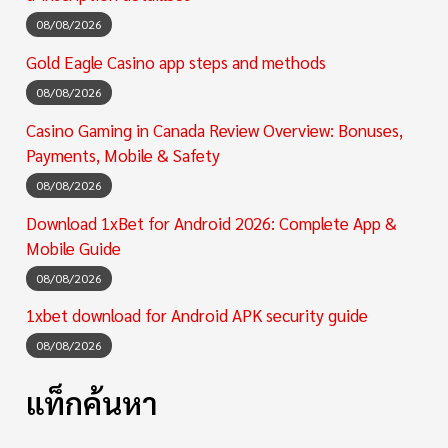
08/08/2026
Gold Eagle Casino app steps and methods
08/08/2026
Casino Gaming in Canada Review Overview: Bonuses,
Payments, Mobile & Safety
08/08/2026
Download 1xBet for Android 2026: Complete App &
Mobile Guide
08/08/2026
1xbet download for Android APK security guide
08/08/2026
แท็กค้นหา