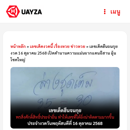
Skip
Post
ห
Main
เมนู
to
navigation
ม
Menu
content
ว
ด
ห
หน้าหลัก
»
เลขเด็ดงวดนี้ เรื่องหวย ข่าวหวย
»
เลขเด็ดฮึนจนกุย
งวด 16 ตุลาคม 2568 เปิดตำนานความแม่นจากแดนอีสาน ลุ้น
มู่
โชคใหญ่