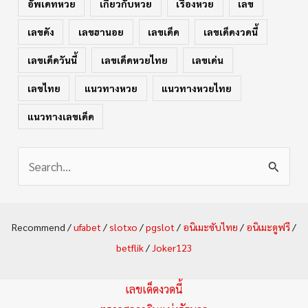
อัพเดทหวย
เกี่ยวกับหวย
เรื่องหวย
เลข
เลขดัง
เลขฮานอย
เลขเด็ด
เลขเด็ดงวดนี้
เลขเด็ดวันนี้
เลขเด็ดหวยไทย
เลขเด่น
เลขไทย
แนวทางหวย
แนวทางหวยไทย
แนวทางเลขเด็ด
S
e
a
Recommend /
ufabet
/
slotxo
/
pgslot
/
อนิเมะซับไทย
/
อนิเมะดูฟรี
/
r
betflik
/
Joker123
c
h
เลขเด็ดงวดนี้