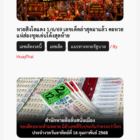
หวยสิงโตแดง 1/6/69 เลขเด็ดล่าสุดมาแล้ว คอหวย
แห่ส่องชุดเด่นโค้งสุดท้าย
เลขเด็ดงวดนี้
,
เลขเด็ด
,
แนวทางหวยรัฐบาล
/ By
HuayThai