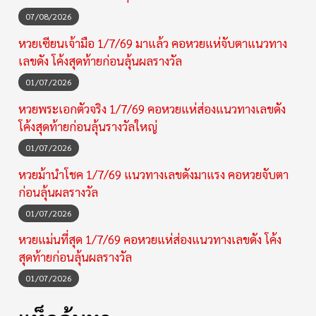
07/08/2026
หวยเซียนเจ้ามือ 1/7/69 มาแล้ว คอหวยแห่จับตาแนวทาง
เลขดัง โค้งสุดท้ายก่อนลุ้นผลรางวัล
01/07/2026
หวยพระเอกตัวจริง 1/7/69 คอหวยแห่ส่องแนวทางเลขดัง
โค้งสุดท้ายก่อนลุ้นรางวัลใหญ่
01/07/2026
หวยม้านำโชค 1/7/69 แนวทางเลขดังมาแรง คอหวยจับตา
ก่อนลุ้นผลรางวัล
01/07/2026
หวยแม่นที่สุด 1/7/69 คอหวยแห่ส่องแนวทางเลขดัง โค้ง
สุดท้ายก่อนลุ้นผลรางวัล
01/07/2026