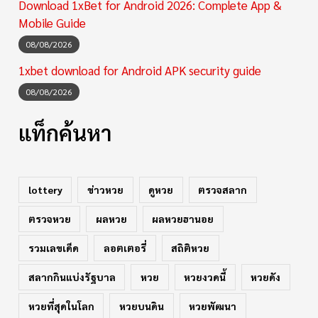
Download 1xBet for Android 2026: Complete App &
Mobile Guide
08/08/2026
1xbet download for Android APK security guide
08/08/2026
แท็กค้นหา
lottery
ข่าวหวย
ดูหวย
ตรวจสลาก
ตรวจหวย
ผลหวย
ผลหวยฮานอย
รวมเลขเด็ด
ลอตเตอรี่
สถิติหวย
สลากกินแบ่งรัฐบาล
หวย
หวยงวดนี้
หวยดัง
หวยที่สุดในโลก
หวยบนดิน
หวยพัฒนา