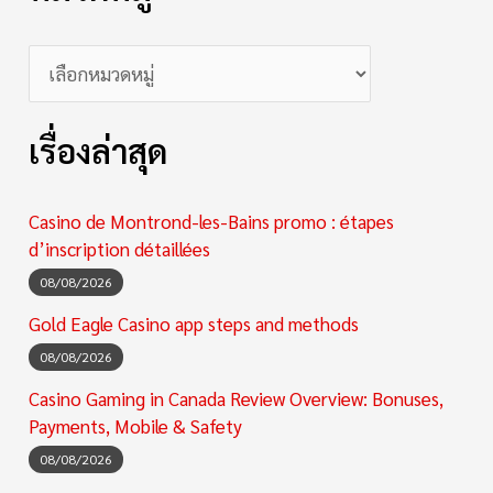
เรื่องล่าสุด
Casino de Montrond-les-Bains promo : étapes
d’inscription détaillées
08/08/2026
Gold Eagle Casino app steps and methods
08/08/2026
Casino Gaming in Canada Review Overview: Bonuses,
Payments, Mobile & Safety
08/08/2026