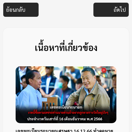
ย้อนกลับ
ถัดไป
เนื้อหาที่เกี่ยวข้อง
เลขทะเบียนรถนายกเศรษฐา 16 12 66 ทำคอหวย