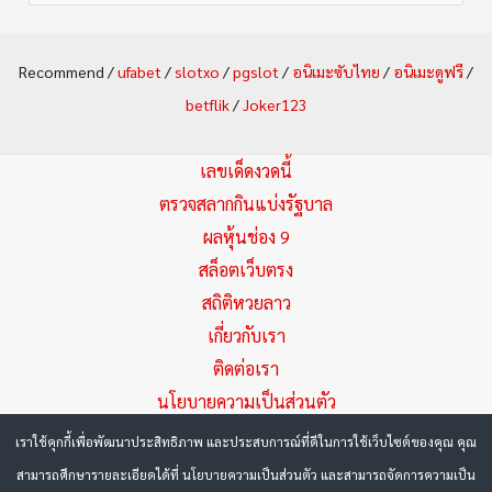
e
a
Recommend /
ufabet
/
slotxo
/
pgslot
/
อนิเมะซับไทย
/
อนิเมะดูฟรี
/
r
betflik
/
Joker123
c
h
เลขเด็ดงวดนี้
f
ตรวจสลากกินแบ่งรัฐบาล
ผลหุ้นช่อง 9
o
สล็อตเว็บตรง
r
สถิติหวยลาว
:
เกี่ยวกับเรา
ติดต่อเรา
นโยบายความเป็นส่วนตัว
เราใช้คุกกี้เพื่อพัฒนาประสิทธิภาพ และประสบการณ์ที่ดีในการใช้เว็บไซต์ของคุณ คุณ
Copyright © 2026 Huayza.com หวยเด็ด มัดรวมเลขเด็ด แนวทาง
สามารถศึกษารายละเอียดได้ที่ นโยบายความเป็นส่วนตัว และสามารถจัดการความเป็น
หวย ล่าสุด
ตรวจหวย
ผลหวยล่าสุด