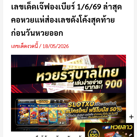
เลขเด็ดเจ๊ฟองเบียร์ 1/6/69 ล่าสุด
คอหวยแห่ส่องเลขดังโค้งสุดท้าย
ก่อนวันหวยออก
เลขเด็ดงวดนี้
/
18/05/2026
+