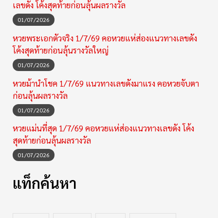
เลขดัง โค้งสุดท้ายก่อนลุ้นผลรางวัล
01/07/2026
หวยพระเอกตัวจริง 1/7/69 คอหวยแห่ส่องแนวทางเลขดัง
โค้งสุดท้ายก่อนลุ้นรางวัลใหญ่
01/07/2026
หวยม้านำโชค 1/7/69 แนวทางเลขดังมาแรง คอหวยจับตา
ก่อนลุ้นผลรางวัล
01/07/2026
หวยแม่นที่สุด 1/7/69 คอหวยแห่ส่องแนวทางเลขดัง โค้ง
สุดท้ายก่อนลุ้นผลรางวัล
01/07/2026
แท็กค้นหา