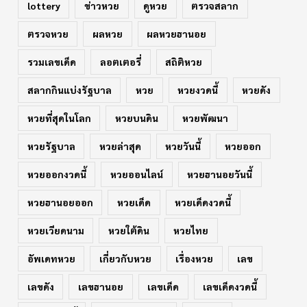
lottery
ข่าวหวย
ดูหวย
ตรวจสลาก
ตรวจหวย
ผลหวย
ผลหวยฮานอย
รวมเลขเด็ด
ลอตเตอรี่
สถิติหวย
สลากกินแบ่งรัฐบาล
หวย
หวยงวดนี้
หวยดัง
หวยที่สุดในโลก
หวยบนดิน
หวยพัฒนา
หวยรัฐบาล
หวยล่าสุด
หวยวันนี้
หวยออก
หวยออกงวดนี้
หวยออนไลน์
หวยฮานอยวันนี้
หวยฮานอยออก
หวยเด็ด
หวยเด็ดงวดนี้
หวยเวียดนาม
หวยใต้ดิน
หวยไทย
อัพเดทหวย
เกี่ยวกับหวย
เรื่องหวย
เลข
เลขดัง
เลขฮานอย
เลขเด็ด
เลขเด็ดงวดนี้