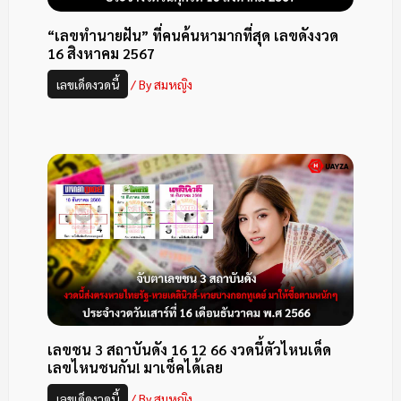
“เลขทำนายฝัน” ที่คนค้นหามากที่สุด เลขดังงวด
16 สิงหาคม 2567
เลขเด็ดงวดนี้
/ By
สมหญิง
เลขชน 3 สถาบันดัง 16 12 66 งวดนี้ตัวไหนเด็ด
เลขไหนชนกัน! มาเช็คได้เลย
เลขเด็ดงวดนี้
/ By
สมหญิง