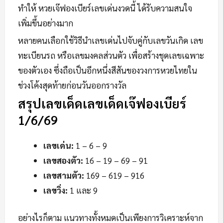
ทำให้ หวยเจ๊ฟองเบียร์เลขเด่นงวดนี้ ได้รับความสนใจ
เพิ่มขึ้นอย่างมาก
หลายคนเลือกใช้วิธีนำเลขเด่นไปจับคู่กับเลขวันเกิด เลข
ทะเบียนรถ หรือเลขมงคลส่วนตัว เพื่อสร้างชุดเลขเฉพาะ
ของตัวเอง ซึ่งถือเป็นอีกหนึ่งสีสันของวงการหวยไทยใน
ช่วงโค้งสุดท้ายก่อนวันออกรางวัล
สรุปเลขเด็ดเลขเด็ดเจ๊ฟองเบียร์
1/6/69
เลขเด่น:
1 – 6 – 9
เลขสองตัว:
16 – 19 – 69 – 91
เลขสามตัว:
169 – 619 – 916
เลขวิ่ง:
1 และ 9
อย่างไรก็ตาม แนวทางทั้งหมดเป็นเพียงการวิเคราะห์จาก