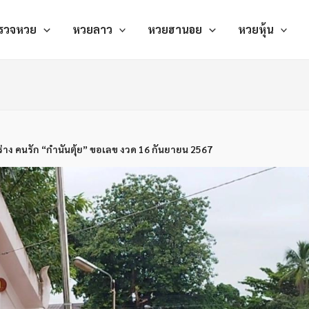
รวจหวย
หวยลาว
หวยฮานอย
หวยหุ้น
ร่าง คนรัก “กำนันตุ้ย” ขอเลข งวด 16 กันยายน 2567