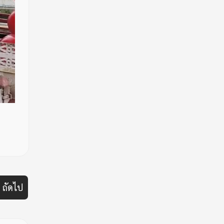
ถัดไป