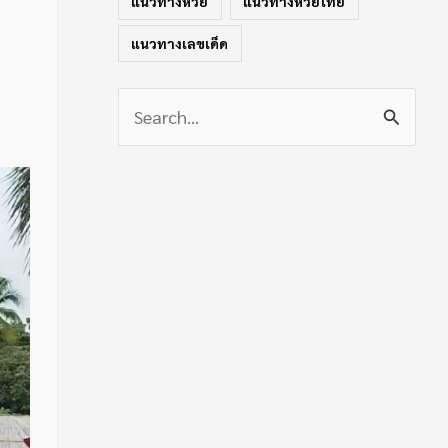
แนวทางหวย
แนวทางหวยไทย
แนวทางเลขเด็ด
S
e
a
r
c
h
f
o
r
: