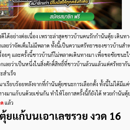
ีได้อย่างต่อเนื่อง เพราะล่าสุดชาวบ้านคนรักกำนันตุ้ย เดินท
กเลยว่าจัดเต็มไม่มีพลาด ทั้งนี้เป็นความศรัทธาของชาวบ้านสำ
รื่อยๆ และครั้งนี้ชาวบ้านก็ไม่พลาดเดินทางมา เพื่อขอชัยชนะใ
กเลยว่าเป็นหนึ่งในสิ่งศักดิ์สิทธิ์ที่ชาวบ้านล้วนแล้วแต่ศรัทธากั
จะสำเร็จ
รียบร้อยหลังจากที่กำนันตุ้ยชนะการเลือกตั้ง ทั้งนี้ไม่ได้มีแค
นทางมาแก้บนด้วยเช่นกัน ทำให้โอกาสครั้งนี้ก็ยังได้ หวยกำนันตุ้
็ด
แล้ว
นตุ้ยแก้บนเอาเลขรวย งวด 16