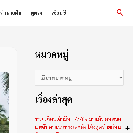
ห
Sear
ทำนายฝัน
ดูดวง
เซียมซี
ม
ว
ด
ห
หมวดหมู่
มู่
เรื่องล่าสุด
หวยเซียนเจ้ามือ 1/7/69 มาแล้ว คอหวย
+
แห่จับตาแนวทางเลขดัง โค้งสุดท้ายก่อน