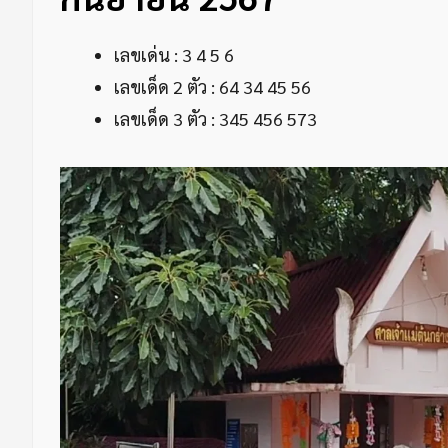
เลขเด่น : 3 4 5 6
เลขเด็ด 2 ตัว : 64 34 45 56
เลขเด็ด 3 ตัว : 345 456 573