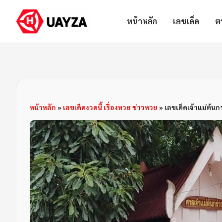
Skip
Post
หน้าหลัก
เลขเด็ด
ต
to
navigation
content
หน้าหลัก
»
เลขเด็ดงวดนี้ เรื่องหวย ข่าวหวย
»
เลขเด็ดเจ้าแม่ต้นก