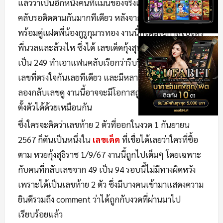
แล้วว่าเป็นอีกหนึ่งคนที่แม่นของจริงเพราะงานนี้แฟน
คลับรอติดตามกันมากทีเดียว หลังจากที่ไปออกรายการ
พร้อมคู่แฝดพี่น้องกูรูกุมารทอง งานนี้ก็ได้มีโอกาสไปไหว้
พี่นวลและล้วงไห ซึ่งได้ เลขเด็ดกุ้งสุทธิราช 1 9 67 มา
เป็น 249 ทำเอาแฟนคลับเรียกว่ารีบวิ่งไปที่แผงเพื่อหา
เลขที่ตรงใจกันเลยทีเดียว และมีหลายคนแนะนำว่าให้
ลองกลับเลขดู งานนี้อาจจะมีโอกาสถูกรางวัลแบบไม่ทัน
ตั้งตัวได้ด้วยเหมือนกัน
ซึ่งใครจะคิดว่าเลขท้าย 2 ตัวที่ออกในงวด 1 กันยายน
2567 ก็ดันเป็นหนึ่งใน
เลขเด็ด
ที่เชื่อได้เลยว่าใครที่ซื้อ
ตาม หวยกุ้งสุธิราช 1/9/67 งานนี้ถูกไปเต็มๆ โดยเฉพาะ
กับคนที่กลับเลขจาก 49 เป็น 94 รอบนี้ไม่มีทางผิดหวัง
เพราะได้เป็นเลขท้าย 2 ตัว ซึ่งมีบางคนเข้ามาแสดงความ
ยินดีรวมถึง comment ว่าได้ถูกกับงวดที่ผ่านมาไป
เรียบร้อยแล้ว