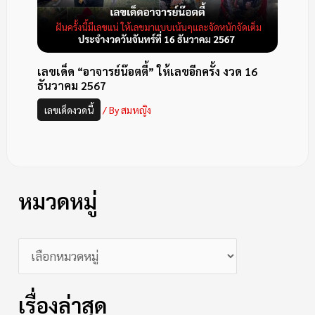
เลขเด็ด “อาจารย์น๊อตตี้” ให้เลขอีกครั้ง งวด 16
ธันวาคม 2567
เลขเด็ดงวดนี้
/ By
สมหญิง
หมวดหมู่
เรื่องล่าสุด