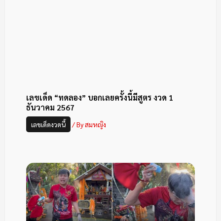
เลขเด็ด “ทดลอง” บอกเลยครั้งนี้มีสูตร งวด 1
ธันวาคม 2567
เลขเด็ดงวดนี้
/ By
สมหญิง