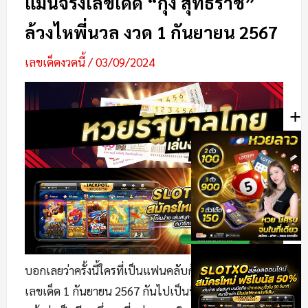
แม่นจริงเลขเด็ด “กุ้ง สุทธิราช”
ล้วงไหพี่นวล งวด 1 กันยายน 2567
เลขเด็ดงวดนี้
/
03/09/2024
+
บอกเลยว่าครั้งนี้ใครที่เป็นแฟนคลับกุ้ง สุธิราช ก็คงจะได้
เลขเด็ด 1 กันยายน 2567 กันไปเป็นที่เรียบร้อยแล้ว บอก