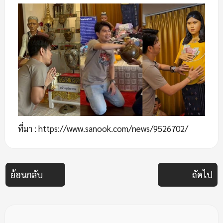
ที่มา : https://www.sanook.com/news/9526702/
ย้อนกลับ
ถัดไป