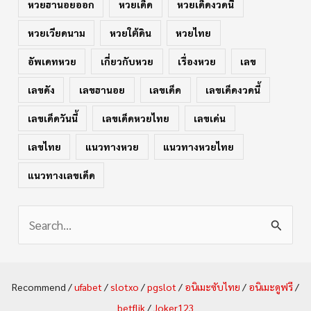
หวยฮานอยออก
หวยเด็ด
หวยเด็ดงวดนี้
หวยเวียดนาม
หวยใต้ดิน
หวยไทย
อัพเดทหวย
เกี่ยวกับหวย
เรื่องหวย
เลข
เลขดัง
เลขฮานอย
เลขเด็ด
เลขเด็ดงวดนี้
เลขเด็ดวันนี้
เลขเด็ดหวยไทย
เลขเด่น
เลขไทย
แนวทางหวย
แนวทางหวยไทย
แนวทางเลขเด็ด
S
e
a
Recommend /
ufabet
/
slotxo
/
pgslot
/
อนิเมะซับไทย
/
อนิเมะดูฟรี
/
r
betflik
/
Joker123