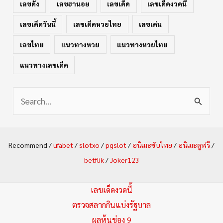
เลขดัง
เลขฮานอย
เลขเด็ด
เลขเด็ดงวดนี้
เลขเด็ดวันนี้
เลขเด็ดหวยไทย
เลขเด่น
เลขไทย
แนวทางหวย
แนวทางหวยไทย
แนวทางเลขเด็ด
S
e
a
Recommend /
ufabet
/
slotxo
/
pgslot
/
อนิเมะซับไทย
/
อนิเมะดูฟรี
/
r
betflik
/
Joker123
c
h
เลขเด็ดงวดนี้
f
ตรวจสลากกินแบ่งรัฐบาล
ผลหุ้นช่อง 9
o