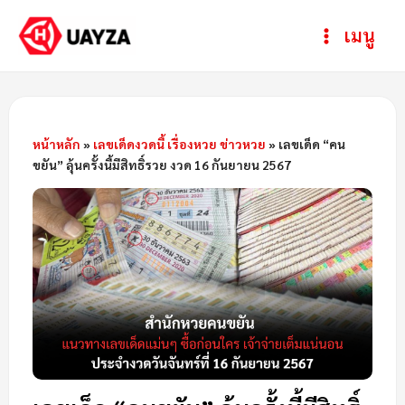
Skip
Post
ห
Main
เมนู
to
navigation
ม
Menu
content
ว
ด
ห
หน้าหลัก
»
เลขเด็ดงวดนี้ เรื่องหวย ข่าวหวย
»
เลขเด็ด “คน
ขยัน” ลุ้นครั้งนี้มีสิทธิ์รวย งวด 16 กันยายน 2567
มู่