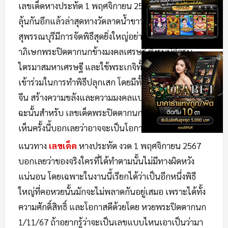
เลขเด็ดหางประทัด 1 พฤศจิกายน 2567 มาให้คอหวยได้
ลุ้นกันอีกแล้วล่าสุดทางวัดลาดน้ำขาว ที่จังหวัด
สุพรรณบุรีมีการจัดพิธีสุดยิ่งใหญ่อย่างพิธีมหาพุทธ
าภิเษกพระปิดตากนกข้างมงคลเศรษฐี ซึ่งรุ่นนี้คือรุ่น
ไตรมาสมหาเศรษฐี และใช้พระเกจิทั้ง 2 นิกายใหญ่มา
เข้าร่วมในการทำพิธีปลุกเสก โดยมีทั้งพระไทยและพระ
จีน สร้างความขลังและความมงคลแบบสุดฤทธิ์ เพราะ
ฉะนั้นสำหรับ เลขเด็ดพระปิดตากนก 1 11 67 ที่จะได้
เห็นครั้งนี้บอกเลยว่าอาจจะเป็นโอกาสที่ดีก็ว่าได้
แนวทาง
เลขเด็ด
หางประทัด งวด 1 พฤศจิกายน 2567
บอกเลยว่าของจริงใครที่ได้ทำตามนั้นไม่มีทางผิดหวัง
แน่นอน โดยเฉพาะในงานนี้เรียกได้ว่าเป็นอีกหนึ่งพิธี
ใหญ่ที่คอหวยนั้นมักจะไม่พลาดกันอยู่เสมอ เพราะได้ทั้ง
ความศักดิ์สิทธิ์ และโอกาสดีด้วยโดย หวยพระปิดตากนก
1/11/67 ถ้าอยากรู้ว่าจะเป็นเลขแบบไหนเอาเป็นว่ามา