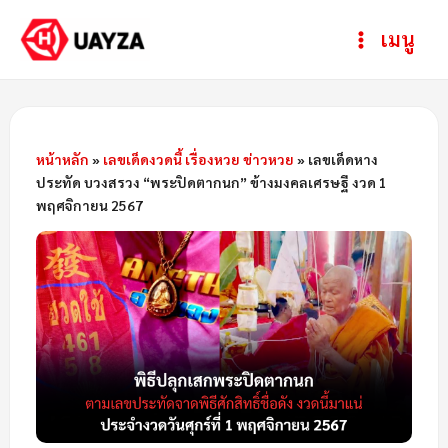
Skip
Post
ห
Main
เมนู
to
navigation
ม
Menu
content
ว
ด
ห
หน้าหลัก
»
เลขเด็ดงวดนี้ เรื่องหวย ข่าวหวย
»
เลขเด็ดหาง
ประทัด บวงสรวง “พระปิดตากนก” ข้างมงคลเศรษฐี งวด 1
มู่
พฤศจิกายน 2567