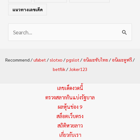
แนวทางเลขเด็ด
S
e
a
Recommend /
ufabet
/
slotxo
/
pgslot
/
อนิเมะซับไทย
/
อนิเมะดูฟรี
/
r
betflik
/
Joker123
c
h
เลขเด็ดงวดนี้
f
ตรวจสลากกินแบ่งรัฐบาล
ผลหุ้นช่อง 9
o
สล็อตเว็บตรง
r
สถิติหวยลาว
:
เกี่ยวกับเรา