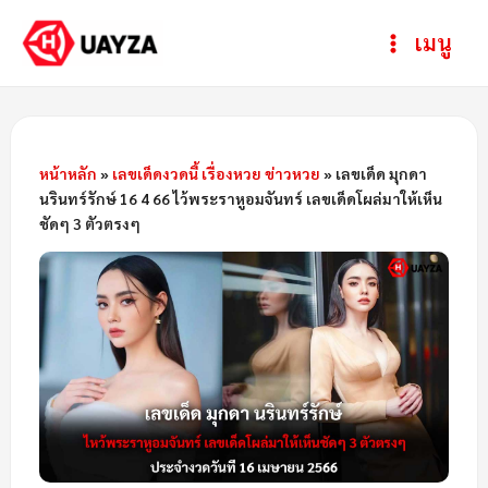
Skip
Post
ห
Main
เมนู
to
navigation
ม
Menu
content
ว
ด
ห
หน้าหลัก
»
เลขเด็ดงวดนี้ เรื่องหวย ข่าวหวย
»
เลขเด็ด มุกดา
นรินทร์รักษ์ 16 4 66 ไว้พระราหูอมจันทร์ เลขเด็ดโผล่มาให้เห็น
มู่
ชัดๆ 3 ตัวตรงๆ