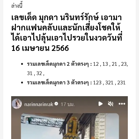
ล่างนี้
เลขเด็ด มุกดา นรินทร์รักษ์ เอามา
ฝากแฟนคลับและนักเสี่ยงโชคให้
ได้เอาไปลุ้นเอาไปรวยในงวดวันที่
16 เมษายน 2566
รวมเลขเด็ดมุกดา
2 ตัวตรงๆ :
12 , 13 , 21 , 23,
31 , 32 ,
รวมเลขเด็ดมุกดา 3 ตัวตรงๆ :
123 , 321 , 231