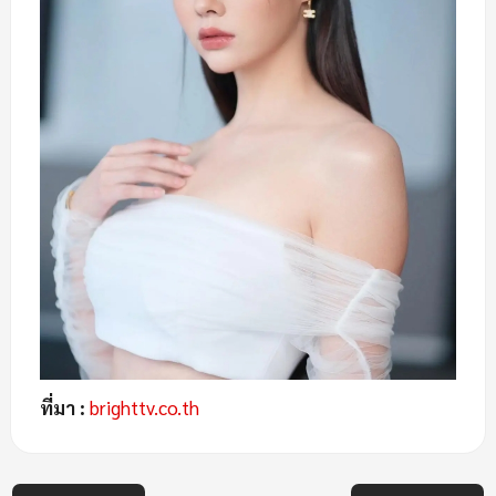
ที่มา
:
brighttv.co.th