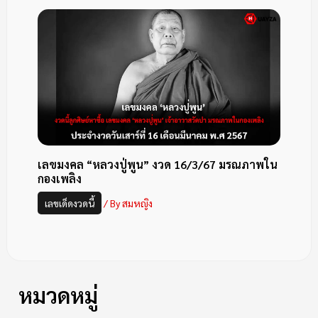
เลขมงคล “หลวงปู่พูน” งวด 16/3/67 มรณภาพใน
กองเพลิง
เลขเด็ดงวดนี้
/ By
สมหญิง
หมวดหมู่