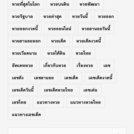
หวยที่สุดในโลก
หวยบนดิน
หวยพัฒนา
หวยรัฐบาล
หวยล่าสุด
หวยวันนี้
หวยออก
หวยออกงวดนี้
หวยออนไลน์
หวยฮานอยวันนี้
หวยฮานอยออก
หวยเด็ด
หวยเด็ดงวดนี้
หวยเวียดนาม
หวยใต้ดิน
หวยไทย
อัพเดทหวย
เกี่ยวกับหวย
เรื่องหวย
เลข
เลขดัง
เลขฮานอย
เลขเด็ด
เลขเด็ดงวดนี้
เลขเด็ดวันนี้
เลขเด็ดหวยไทย
เลขเด่น
เลขไทย
แนวทางหวย
แนวทางหวยไทย
แนวทางเลขเด็ด