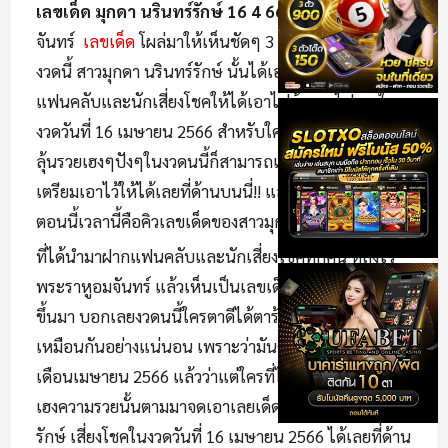
เลขเด็ด มุกดา นรินทร์รักษ์ 16 4 66
ไว้พระราหูอม
จันทร์
เลขเด็ด
โผล่มาให้เห็นชัดๆ 3 ตัวตรงๆ บอกเลย
งวดนี้ สาวมุกดา นรินทร์รักษ์ นั้นได้เอา เลขเด็ด มาฝาก
แฟนคลับและนักเสี่ยงโชคให้ได้เอาไปลุ้นเอาไปรวยใน
งวดวันที่ 16 เมษายน 2566 สำหรับใครที่อยากได้แนวทาง
ลุ้นรวยเฮงๆปังๆในงวดนนี้ก็สามารถเปิดดูเลขเด็ดที่เรา
เตรียมเอาไว้ให้ได้เลยที่ด้านบนนี่!! และสำหรับในวันนี้
ตอนนี้เวลานี้คือคิวเลขเด็ดของสาวมุกดา นรินทร์รักษ์
ที่ได้นำมาฝากแฟนคลับและนักเสี่ยงโชคทุกคน หลังไว้
พระราหูอมจันทร์ แล้วเห็นเป็นเลขเด็ด 3 ตัวตรงๆ โผล่
ขึ้นมา บอกเลยงวดนนี้ใครตาดีได้ตาร้ายก็จะได้เงิน
เหมือนกันอย่างแน่นอน เพราะว่ามันคืองวดสุดท้ายของ
เดือนเมษายน 2566 แล้วว่าแต่ใครที่ไม่อยากพลาดความ
เฮงความรวยนั้นตามมาจดเอาเลยเด็ดจาก มุกดา นรินทร์
รักษ์ เสี่ยงโชคในงวดวันที่ 16 เมษายน 2566 ได้เลยที่ด้าน