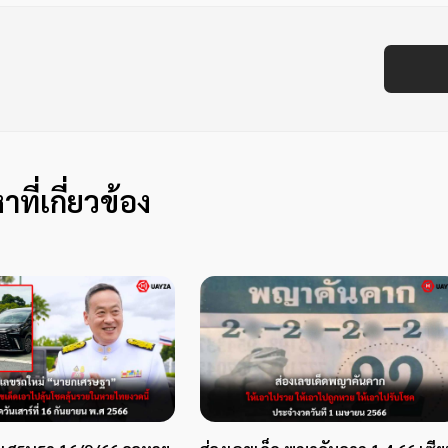
หาที่เกี่ยวข้อง