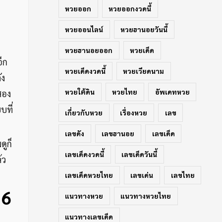
หวยออก
หวยออกงวดนี้
หวยออนไลน์
หวยฮานอยวันนี้
หวยฮานอยออก
หวยเด็ด
ีก
หวยเด็ดงวดนี้
หวยเวียดนาม
ัง
หวยใต้ดิน
หวยไทย
อัพเดทหวย
สอง
บที่
เกี่ยวกับหวย
เรื่องหวย
เลข
เลขดัง
เลขฮานอย
เลขเด็ด
ดูก็
เลขเด็ดงวดนี้
เลขเด็ดวันนี้
้ว
เลขเด็ดหวยไทย
เลขเด่น
เลขไทย
16
แนวทางหวย
แนวทางหวยไทย
แนวทางเลขเด็ด