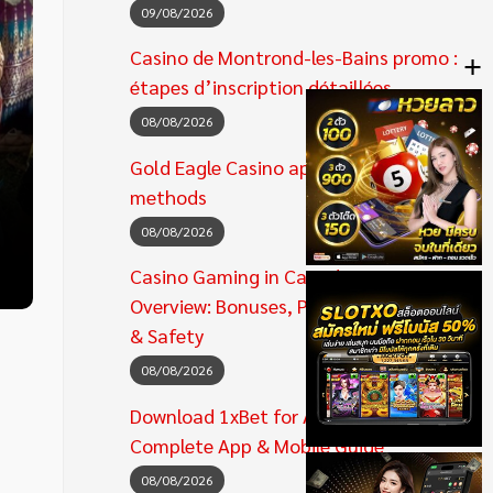
09/08/2026
Casino de Montrond-les-Bains promo :
+
étapes d’inscription détaillées
08/08/2026
Gold Eagle Casino app steps and
methods
08/08/2026
Casino Gaming in Canada Review
Overview: Bonuses, Payments, Mobile
& Safety
08/08/2026
Download 1xBet for Android 2026:
Complete App & Mobile Guide
08/08/2026