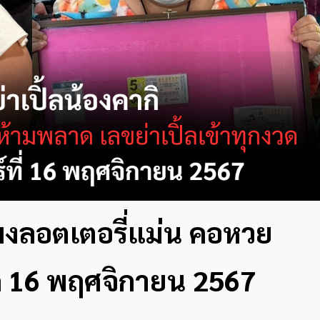
แผงลอตเตอรี่แม่น คอหวย
งวด 16 พฤศจิกายน 2567