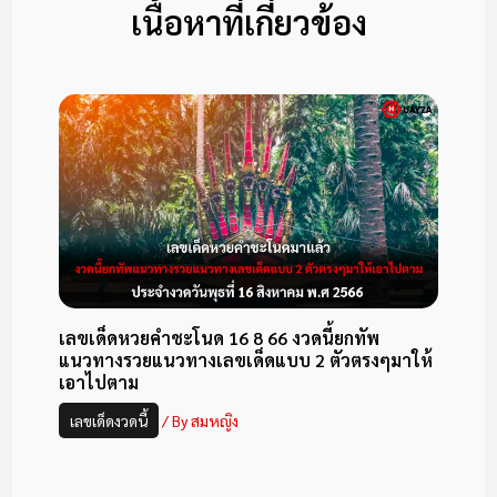
เนื้อหาที่เกี่ยวข้อง
เลขเด็ดหวยคำชะโนด 16 8 66 งวดนี้ยกทัพ
แนวทางรวยแนวทางเลขเด็ดแบบ 2 ตัวตรงๆมาให้
เอาไปตาม
เลขเด็ดงวดนี้
/ By
สมหญิง