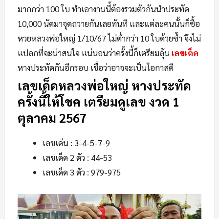
มากกว่า 100 ใบ ทำเอางานนี้ต้องรวมตัวกันนำประทัด
10,000 นัดมาจุดถวายกันเลยทันที และแต่ละคนนั้นก็ซื้อ
หวยหลวงพ่อใหญ่ 1/10/67 ไม่ต่ำกว่า 10 ใบด้วยซ้ำ จึงไม่
แปลกที่จะน่าสนใจ แน่นอนว่าครั้งนี้ก็เตรียมลุ้น
เลขเด็ด
หางประทัดกันอีกรอบ เชื่อว่าอาจจะเป็นโอกาสดี
เลขเด็ดหลวงพ่อใหญ่ หางประทัด
ครั้งนี้ให้โชค เตรียมดูเลข งวด 1
ตุลาคม 2567
เลขเด่น : 3-4-5-7-9
เลขเด็ด 2 ตัว : 44-53
เลขเด็ด 3 ตัว : 979-975