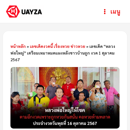
Skip
Post
ห
Main
เมนู
to
navigation
ม
Menu
content
ว
ด
ห
หน้าหลัก
»
เลขเด็ดงวดนี้ เรื่องหวย ข่าวหวย
»
เลขเด็ด “หลวง
พ่อใหญ่” เตรียมเหมาหมดแผงหลังชาวบ้านถูก งวด 1 ตุลาคม
มู่
2567