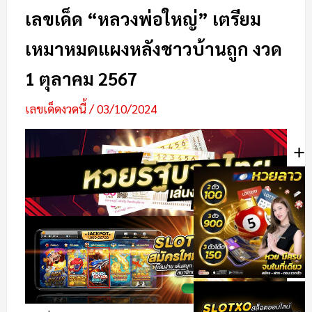
เลขเด็ด “หลวงพ่อใหญ่” เตรียม
เหมาหมดแผงหลังชาวบ้านถูก งวด
1 ตุลาคม 2567
เลขเด็ดงวดนี้
/
03/10/2024
+