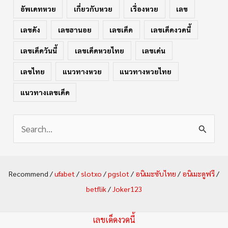
อัพเดทหวย
เกี่ยวกับหวย
เรื่องหวย
เลข
เลขดัง
เลขฮานอย
เลขเด็ด
เลขเด็ดงวดนี้
เลขเด็ดวันนี้
เลขเด็ดหวยไทย
เลขเด่น
เลขไทย
แนวทางหวย
แนวทางหวยไทย
แนวทางเลขเด็ด
S
e
a
Recommend /
ufabet
/
slotxo
/
pgslot
/
อนิเมะซับไทย
/
อนิเมะดูฟรี
/
r
betflik
/
Joker123
c
h
เลขเด็ดงวดนี้