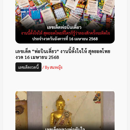
เลขเด็ด “พ่อบินเดี่ยว” งานนี้ตั้งใจให้ สุดยอดโพย
งวด 16 เมษายน 2568
เลขเด็ดงวดนี้
/ By
สมหญิง