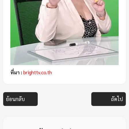
ที่มา
:
brighttv.co.th
ย้อนกลับ
ถัดไป