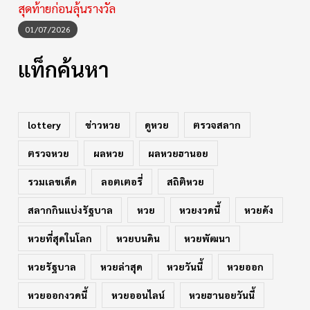
สุดท้ายก่อนลุ้นรางวัล
01/07/2026
แท็กค้นหา
lottery
ข่าวหวย
ดูหวย
ตรวจสลาก
ตรวจหวย
ผลหวย
ผลหวยฮานอย
รวมเลขเด็ด
ลอตเตอรี่
สถิติหวย
สลากกินแบ่งรัฐบาล
หวย
หวยงวดนี้
หวยดัง
หวยที่สุดในโลก
หวยบนดิน
หวยพัฒนา
หวยรัฐบาล
หวยล่าสุด
หวยวันนี้
หวยออก
หวยออกงวดนี้
หวยออนไลน์
หวยฮานอยวันนี้