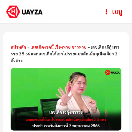
Skip
Post
ห
Main
เมนู
to
navigation
ม
Menu
content
ว
ด
ห
หน้าหลัก
»
เลขเด็ดงวดนี้ เรื่องหวย ข่าวหวย
»
เลขเด็ด เจ๊กุ้งพา
รวย 2 5 66 แจกเลขเด็ดให้เอาไปรวยแบบคัดเน้นๆเม็ดเดียว 2
มู่
ตัวตรง