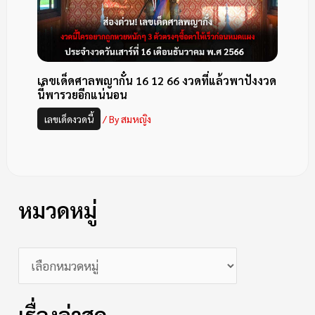
เลขเด็ดศาลพญากั๋น 16 12 66 งวดที่แล้วพาปังงวด
นี้พารวยอีกแน่นอน
เลขเด็ดงวดนี้
/ By
สมหญิง
หมวดหมู่
เรื่องล่าสุด