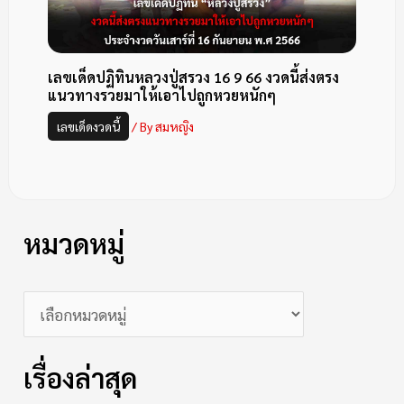
เลขเด็ดปฏิทินหลวงปู่สรวง 16 9 66 งวดนี้ส่งตรง
แนวทางรวยมาให้เอาไปถูกหวยหนักๆ
เลขเด็ดงวดนี้
/ By
สมหญิง
หมวดหมู่
เรื่องล่าสุด