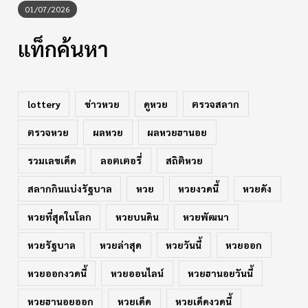
01/07/2026
แท็กค้นหา
lottery
ข่าวหวย
ดูหวย
ตรวจสลาก
ตรวจหวย
ผลหวย
ผลหวยฮานอย
รวมเลขเด็ด
ลอตเตอรี่
สถิติหวย
สลากกินแบ่งรัฐบาล
หวย
หวยงวดนี้
หวยดัง
หวยที่สุดในโลก
หวยบนดิน
หวยพัฒนา
หวยรัฐบาล
หวยล่าสุด
หวยวันนี้
หวยออก
หวยออกงวดนี้
หวยออนไลน์
หวยฮานอยวันนี้
หวยฮานอยออก
หวยเด็ด
หวยเด็ดงวดนี้