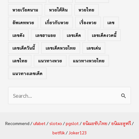
หวยเวียดนาม
หวยใต้ดิน
หวยไทย
อัพเดทหวย
เกี่ยวกับหวย
เรื่องหวย
เลข
เลขดัง
เลขฮานอย
เลขเด็ด
เลขเด็ดงวดนี้
เลขเด็ดวันนี้
เลขเด็ดหวยไทย
เลขเด่น
เลขไทย
แนวทางหวย
แนวทางหวยไทย
แนวทางเลขเด็ด
S
e
a
Recommend /
ufabet
/
slotxo
/
pgslot
/
อนิเมะซับไทย
/
อนิเมะดูฟรี
/
r
betflik
/
Joker123