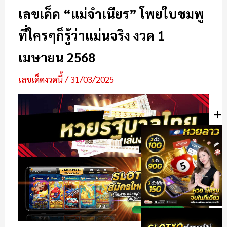
เลขเด็ด “แม่จำเนียร” โพยใบชมพู
ที่ใครๆก็รู้ว่าแม่นจริง งวด 1
เมษายน 2568
เลขเด็ดงวดนี้
/
31/03/2025
+