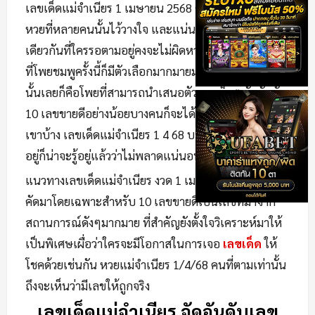
เลขเด็ดแม่จำเนียร 1 เมษายน 2568 ต้นฉบับของโพย
หวยที่หลายคนนั้นไว้วางใจ และแน่นอนว่าครั้งนี้ก็เช่น
เดียวกันที่ใครรอตามอยู่คงจะไม่ผิดหวังเท่าไหร่ ด้วยความ
ที่โพยชมพูครั้งนี้ก็มีตัวเลือกมากมายมาให้ได้เห็น หนึ่งใน
นั้นเลยก็คือโพยที่สามารถนำเสนอตัวเลขเด็ดๆ จัดอันดับ
10 เลขขายดีอย่างน้อยบางคนก็จะได้มีโชคร่ำรวยไปกับ
เขาบ้าง เลขเด็ดแม่จําเนียร 1 4 68 บอกเลยว่าใครที่ตาม
อยู่ก็น่าจะรู้อยู่แล้วว่าไม่พลาดแน่นอน
แนวทางเลขเด็ดแม่จำเนียร งวด 1 เมษายน 2568 ครั้งนี้
คัดมาโดยเฉพาะสำหรับ 10 เลขขายดีเป็นเลขที่มาจาก
สถานการณ์ดังๆมากมาย ที่สำคัญยังตั้งใจวิเคราะห์มาให้
เป็นพิเศษเผื่อว่าใครจะมีโอกาสในการเจอ
เลขเด็ด
ให้
โชคด้วยเช่นกัน หวยแม่จําเนียร 1/4/68 คนที่ตามเท่านั้น
ถึงจะเห็นว่ามีเลขให้ถูกจริง
เลขเด็ดแม่จำเนียร จัดอันดับเลข