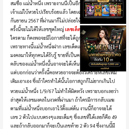
สมชื่อ แม่น้ำหนึ่ง เพราะงานนี้เป็นอีกหนึ่งคนที่กลายเป็น
เจ้าแม่ใบ้หวยไปเรียบร้อยแล้ว โดยเฉพาะเลขเด็ดใน 1
กันยายน 2567 ที่ผ่านมาก็ไม่ปล่อยให้พลาดโอกาส แม้
ครั้งนี้จะไม่ได้ให้เลขชุดใหญ่
เลขเด็ด
แต่เชื่อเลยว่าถ้า
ใครตาม ก็คงพอจะมีโอกาสที่จะได้ถูกรางวัลกันบ้าง
เพราะทางนี้แม่น้ำหนึ่งฝาก เลขเด็ดแม่น้ำหนึ่ง 1 9 67
มงคลมาให้ทุกคนได้รับรู้ ขายที่เป็นคอหวยและเป็นแฟน
คลับของแม่น้ำหนึ่งนั้นอาจจะได้เห็นเลขเต็มๆก่อนใคร
แต่บอกก่อนว่าครั้งนี้คอหวยอาจจะต้องวิเคราะห์เลขเพิ่ม
เติมเอาเอง ซึ่งถ้าใครทำได้นั้นโอกาสถูกก็ไม่ยากเกินไป
หวยแม่น้ำหนึ่ง 1/9/67 ไม่ทำให้ผิดหวัง เพราะบอกเลยว่า
ล่าสุดให้เลขมงคลในงวดที่ผ่านมา ถ้าใครมีการกลับเมฆ
ตามที่แม่น้ำหนึ่งบอกเอาไว้ตั้งแต่ต้น งานนี้ก็อาจจะได้
เลข 2 ตัวไปแบบตรงๆและเต็มๆ ซึ่งเลขที่ได้เลยก็คือ 49
และถ้ากลับออกมาก็จะเป็นเลขท้าย 2 ตัว 94 ซึ่งงานนี้มี