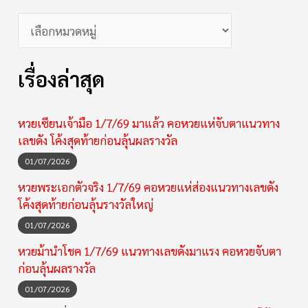
เรื่องล่าสุด
หวยเซียนเจ้ามือ 1/7/69 มาแล้ว คอหวยแห่จับตาแนวทาง
เลขดัง โค้งสุดท้ายก่อนลุ้นผลรางวัล
01/07/2026
หวยพระเอกตัวจริง 1/7/69 คอหวยแห่ส่องแนวทางเลขดัง
โค้งสุดท้ายก่อนลุ้นรางวัลใหญ่
01/07/2026
หวยม้านำโชค 1/7/69 แนวทางเลขดังมาแรง คอหวยจับตา
ก่อนลุ้นผลรางวัล
01/07/2026