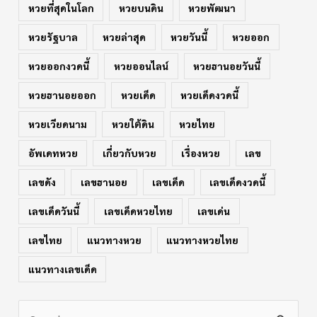
หวยที่สุดในโลก
หวยบนดิน
หวยพัฒนา
หวยรัฐบาล
หวยล่าสุด
หวยวันนี้
หวยออก
หวยออกงวดนี้
หวยออนไลน์
หวยฮานอยวันนี้
หวยฮานอยออก
หวยเด็ด
หวยเด็ดงวดนี้
หวยเวียดนาม
หวยใต้ดิน
หวยไทย
อัพเดทหวย
เกี่ยวกับหวย
เรื่องหวย
เลข
เลขดัง
เลขฮานอย
เลขเด็ด
เลขเด็ดงวดนี้
เลขเด็ดวันนี้
เลขเด็ดหวยไทย
เลขเด่น
เลขไทย
แนวทางหวย
แนวทางหวยไทย
แนวทางเลขเด็ด