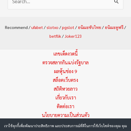
S
e
a
Recommend /
ufabet
/
slotxo
/
pgslot
/
อนิเมะซับไทย
/
อนิเมะดูฟรี
/
r
betflik
/
Joker123
c
h
เลขเด็ดงวดนี้
f
ตรวจสลากกินแบ่งรัฐบาล
ผลหุ้นช่อง 9
o
สล็อตเว็บตรง
r
สถิติหวยลาว
:
เกี่ยวกับเรา
ติดต่อเรา
นโยบายความเป็นส่วนตัว
เราใช้คุกกี้เพื่อพัฒนาประสิทธิภาพ และประสบการณ์ที่ดีในการใช้เว็บไซต์ของคุณ คุณ
Copyright © 2026 Huayza.com หวยเด็ด มัดรวมเลขเด็ด แนวทาง