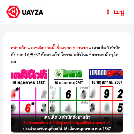
Skip
Post
ห
Main
เมนู
to
navigation
ม
Menu
content
ว
ด
ห
หน้าหลัก
»
เลขเด็ดงวดนี้ เรื่องหวย ข่าวหวย
»
เลขเด็ด 3 สำนัก
ดัง งวด 16/5/67 คัดมาแล้ว! ใครชอบตัวไหนซื้อตามหนักๆ ได้
มู่
เลย