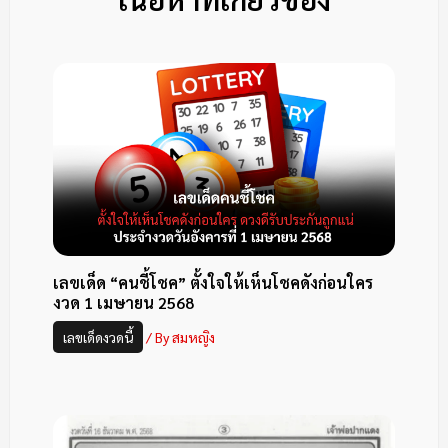
เลขเด็ด “คนชี้โชค” ตั้งใจให้เห็นโชคดังก่อนใคร
งวด 1 เมษายน 2568
เลขเด็ดงวดนี้
/ By
สมหญิง