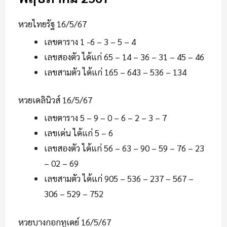
หวยไทยรัฐ 16/5/67
เลขตาราง 1 -6 – 3 – 5 – 4
เลขสองตัว ได้แก่ 65 – 14 – 36 – 31 – 45 – 46
เลขสามตัว ได้แก่ 165 – 643 – 536 – 134
หวยเดลินิวส์ 16/5/67
เลขตาราง 5 – 9 – 0 – 6 – 2 – 3 – 7
เลขเด่น ได้แก่ 5 – 6
เลขสองตัว ได้แก่ 56 – 63 – 90 – 59 – 76 – 23
– 02 – 69
เลขสามตัว ได้แก่ 905 – 536 – 237 – 567 –
306 – 529 – 752
หวยบางกอกทูเดย์ 16/5/67