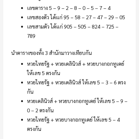
เลขตาราง 5 – 9 – 2 – 8 – 0 – 5 – 7 – 4
เลขสองตัว ได้แก่ 95 – 58 – 27 – 47 – 29 – 05
เลขสามตัว ได้แก่ 905 – 505 – 824 – 725 –
789
นำตารางของทั้ง 3 สำนักมาวางเทียบกัน
หวยไทยรัฐ + หวยเดลินิวส์ + หวยบางกอกทูเดย์
ให้เลข 5 ตรงกัน
หวยไทยรัฐ + หวยเดลินิวส์ ให้เลข 5 – 3 – 6 ตรง
กัน
หวยเดลินิวส์ + หวยบางกอกทูเดย์ ให้เลข 5 – 9 –
0 – 2 ตรงกัน
หวยไทยรัฐ + หวยบางกอกทูเดย์ ให้เลข 5 – 4
ตรงกัน