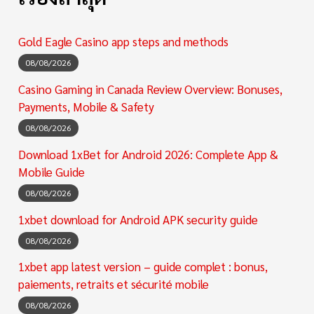
Gold Eagle Casino app steps and methods
08/08/2026
Casino Gaming in Canada Review Overview: Bonuses,
Payments, Mobile & Safety
08/08/2026
Download 1xBet for Android 2026: Complete App &
Mobile Guide
08/08/2026
1xbet download for Android APK security guide
08/08/2026
1xbet app latest version – guide complet : bonus,
paiements, retraits et sécurité mobile
08/08/2026