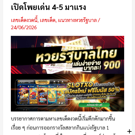
เปิดโพยเด่น 4-5 มาแรง
เลขเด็ดงวดนี้
,
เลขเด็ด
,
แนวทางหวยรัฐบาล
/
24/06/2026
บรรยากาศการตามหาเลขเด็ดงวดนี้เริ่มคึกคักมากขึ้น
เรื่อย ๆ ก่อนการออกรางวัลสลากกินแบ่งรัฐบาล 1
+