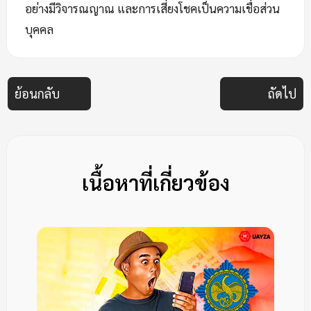
อย่างมีวิจารณญาณ และการเสี่ยงโชคเป็นความเชื่อส่วน
บุคคล
ย้อนกลับ
ถัดไป
เนื้อหาที่เกี่ยวข้อง