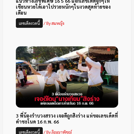
แนวทางเลขพิเศษ 16 5 66 แจกเลขเด็ดจุกๆให้
เซียนหวยได้เอาไปรวยหนักๆในงวดสุดท้ายของ
เดือน
เลขเด็ดงวดนี้
/ By
สมหญิง
3 พี่น้องรำบวงสรวง เจอดีถูกสิงร่าง แห่ขอเลขเด็ดที่
คำชะโนด 16 ก.พ. 66
เลขเด็ดงวดนี้
/ By
ภิญญาพัชญ์