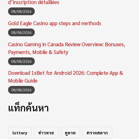
d’inscription détaillées
08/08/2026
Gold Eagle Casino app steps and methods
08/08/2026
Casino Gaming in Canada Review Overview: Bonuses,
Payments, Mobile & Safety
08/08/2026
Download 1xBet for Android 2026: Complete App &
Mobile Guide
08/08/2026
แท็กค้นหา
lottery
ข่าวหวย
ดูหวย
ตรวจสลาก