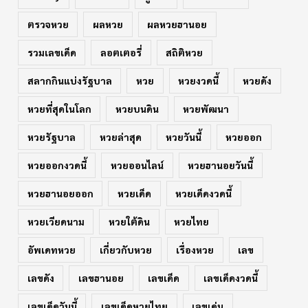
ตรวจหวย
ผลหวย
ผลหวยฮานอย
รวมเลขเด็ด
ลอตเตอรี่
สถิติหวย
สลากกินแบ่งรัฐบาล
หวย
หวยงวดนี้
หวยดัง
หวยที่สุดในโลก
หวยบนดิน
หวยพัฒนา
หวยรัฐบาล
หวยล่าสุด
หวยวันนี้
หวยออก
หวยออกงวดนี้
หวยออนไลน์
หวยฮานอยวันนี้
หวยฮานอยออก
หวยเด็ด
หวยเด็ดงวดนี้
หวยเวียดนาม
หวยใต้ดิน
หวยไทย
อัพเดทหวย
เกี่ยวกับหวย
เรื่องหวย
เลข
เลขดัง
เลขฮานอย
เลขเด็ด
เลขเด็ดงวดนี้
เลขเด็ดวันนี้
เลขเด็ดหวยไทย
เลขเด่น