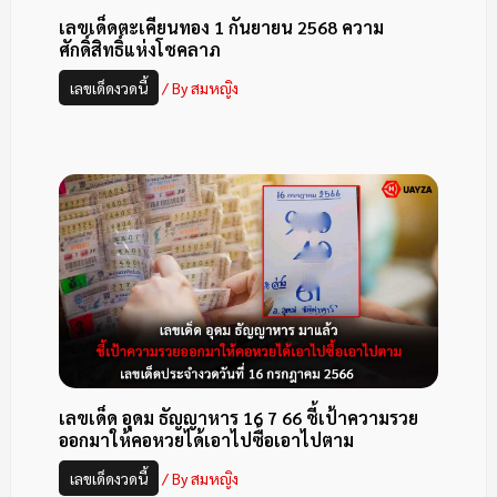
เลขเด็ดตะเคียนทอง 1 กันยายน 2568 ความ
ศักดิ์สิทธิ์แห่งโชคลาภ
เลขเด็ดงวดนี้
/ By
สมหญิง
เลขเด็ด อุดม ธัญญาหาร 16 7 66 ชี้เป้าความรวย
ออกมาให้คอหวยได้เอาไปซื้อเอาไปตาม
เลขเด็ดงวดนี้
/ By
สมหญิง