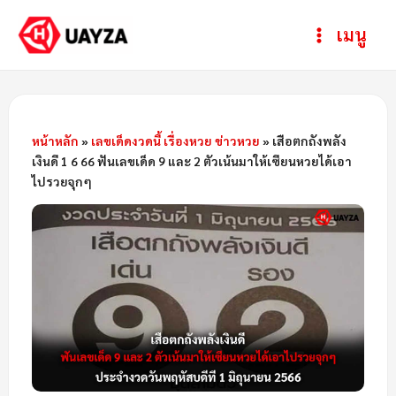
Skip
Post
ห
Main
เมนู
to
navigation
ม
Menu
content
ว
ด
ห
หน้าหลัก
»
เลขเด็ดงวดนี้ เรื่องหวย ข่าวหวย
»
เสือตกถังพลัง
เงินดี 1 6 66 ฟันเลขเด็ด 9 และ 2 ตัวเน้นมาให้เซียนหวยได้เอา
มู่
ไปรวยจุกๆ