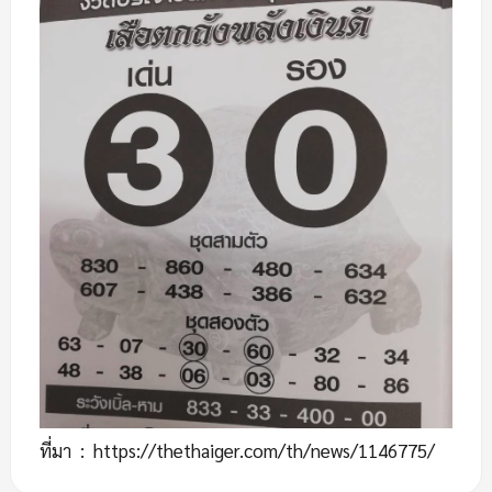
ที่มา : https://thethaiger.com/th/news/1146775/