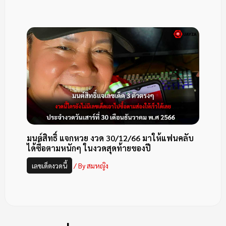
มนต์สิทธิ์ แจกหวย งวด 30/12/66 มาให้แฟนคลับ
ได้ซื้อตามหนักๆ ในงวดสุดท้ายของปี
เลขเด็ดงวดนี้
/ By
สมหญิง