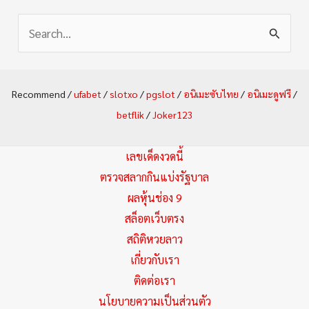
S
e
a
Recommend /
ufabet
/
slotxo
/
pgslot
/
อนิเมะซับไทย
/
อนิเมะดูฟรี
/
r
betflik
/
Joker123
c
h
เลขเด็ดงวดนี้
f
ตรวจสลากกินแบ่งรัฐบาล
ผลหุ้นช่อง 9
o
สล็อตเว็บตรง
r
สถิติหวยลาว
:
เกี่ยวกับเรา
ติดต่อเรา
นโยบายความเป็นส่วนตัว