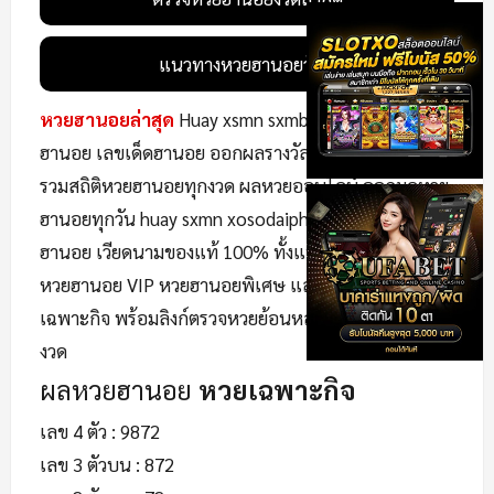
แนวทางหวยฮานอยวันนี้
หวยฮานอยล่าสุด
Huay xsmn sxmb xsthm ตรวจหวย
ฮานอย เลขเด็ดฮานอย ออกผลรางวัลแบบ Real Time
รวมสถิติหวยฮานอยทุกงวด ผลหวยออนไลน์ ออกผลหวย
ฮานอยทุกวัน huay sxmn xosodaiphat เว็บตรวจหวย
ฮานอย เวียดนามของแท้ 100% ทั้งแบบหวยฮานอยปกติ
หวยฮานอย VIP หวยฮานอยพิเศษ และ ผลหวยฮานอย
เฉพาะกิจ พร้อมลิงก์ตรวจหวยย้อนหลังผลหวยฮานอยทุก
งวด
ผลหวยฮานอย
หวยเฉพาะกิจ
เลข 4 ตัว : 9872
เลข 3 ตัวบน : 872