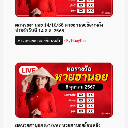
ผลหวยฮานอย 14/10/68 หวยฮานอยย้อนหลัง
ประจำวันที่ 14 ต.ค. 2568
ตรวจหวยฮานอยย้อนหลัง
/ By
HuayThai
ผลหวยฮานอย 8/10/67 หวยฮานอยย้อนหลัง