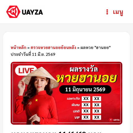
Skip
Post
ห
Main
เมนู
to
navigation
ม
Menu
content
ว
ด
ห
หน้าหลัก
»
ตรวจหวยฮานอยย้อนหลัง
»
ผลหวย "ฮานอย"
ประจำวันที่ 11 มิ.ย. 2569
มู่