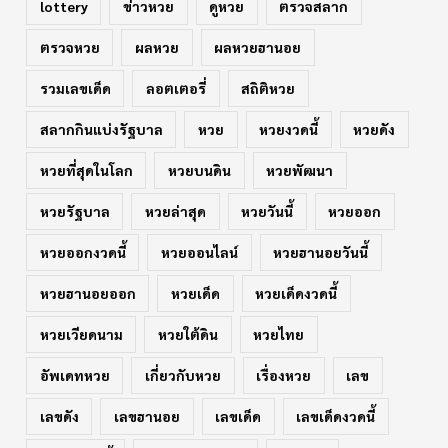
lottery
ข่าวหวย
ดูหวย
ตรวจสลาก
ตรวจหวย
ผลหวย
ผลหวยฮานอย
รวมเลขเด็ด
ลอตเตอรี่
สถิติหวย
สลากกินแบ่งรัฐบาล
หวย
หวยงวดนี้
หวยดัง
หวยที่สุดในโลก
หวยบนดิน
หวยพัฒนา
หวยรัฐบาล
หวยล่าสุด
หวยวันนี้
หวยออก
หวยออกงวดนี้
หวยออนไลน์
หวยฮานอยวันนี้
หวยฮานอยออก
หวยเด็ด
หวยเด็ดงวดนี้
หวยเวียดนาม
หวยใต้ดิน
หวยไทย
อัพเดทหวย
เกี่ยวกับหวย
เรื่องหวย
เลข
เลขดัง
เลขฮานอย
เลขเด็ด
เลขเด็ดงวดนี้