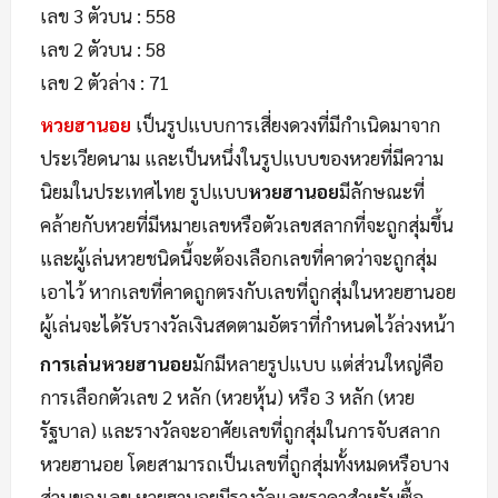
เลข 3 ตัวบน : 558
เลข 2 ตัวบน : 58
เลข 2 ตัวล่าง : 71
หวยฮานอย
เป็นรูปแบบการเสี่ยงดวงที่มีกำเนิดมาจาก
ประเวียดนาม และเป็นหนึ่งในรูปแบบของหวยที่มีความ
นิยมในประเทศไทย รูปแบบ
หวยฮานอย
มีลักษณะที่
คล้ายกับหวยที่มีหมายเลขหรือตัวเลขสลากที่จะถูกสุ่มขึ้น
และผู้เล่นหวยชนิดนี้จะต้องเลือกเลขที่คาดว่าจะถูกสุ่ม
เอาไว้ หากเลขที่คาดถูกตรงกับเลขที่ถูกสุ่มในหวยฮานอย
ผู้เล่นจะได้รับรางวัลเงินสดตามอัตราที่กำหนดไว้ล่วงหน้า
การเล่นหวยฮานอย
มักมีหลายรูปแบบ แต่ส่วนใหญ่คือ
การเลือกตัวเลข 2 หลัก (หวยหุ้น) หรือ 3 หลัก (หวย
รัฐบาล) และรางวัลจะอาศัยเลขที่ถูกสุ่มในการจับสลาก
หวยฮานอย โดยสามารถเป็นเลขที่ถูกสุ่มทั้งหมดหรือบาง
ส่วนของเลข หวยฮานอยมีรางวัลและราคาสำหรับซื้อ