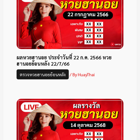
ผลหวยฮานอย ประจำวันที่ 22 ก.ค. 2566 หวย
ฮานอยย้อนหลัง 22/7/66
ตรวจหวยฮานอยย้อนหลัง
/ By
HuayThai