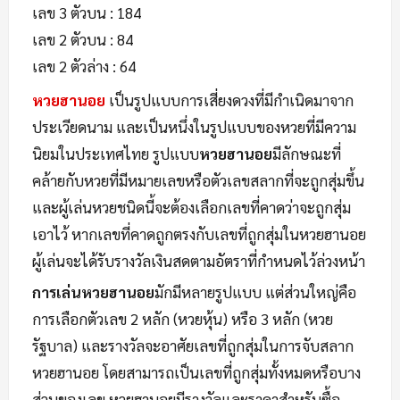
เลข 3 ตัวบน : 184
เลข 2 ตัวบน : 84
เลข 2 ตัวล่าง : 64
หวยฮานอย
เป็นรูปแบบการเสี่ยงดวงที่มีกำเนิดมาจาก
ประเวียดนาม และเป็นหนึ่งในรูปแบบของหวยที่มีความ
นิยมในประเทศไทย รูปแบบ
หวยฮานอย
มีลักษณะที่
คล้ายกับหวยที่มีหมายเลขหรือตัวเลขสลากที่จะถูกสุ่มขึ้น
และผู้เล่นหวยชนิดนี้จะต้องเลือกเลขที่คาดว่าจะถูกสุ่ม
เอาไว้ หากเลขที่คาดถูกตรงกับเลขที่ถูกสุ่มในหวยฮานอย
ผู้เล่นจะได้รับรางวัลเงินสดตามอัตราที่กำหนดไว้ล่วงหน้า
การเล่นหวยฮานอย
มักมีหลายรูปแบบ แต่ส่วนใหญ่คือ
การเลือกตัวเลข 2 หลัก (หวยหุ้น) หรือ 3 หลัก (หวย
รัฐบาล) และรางวัลจะอาศัยเลขที่ถูกสุ่มในการจับสลาก
หวยฮานอย โดยสามารถเป็นเลขที่ถูกสุ่มทั้งหมดหรือบาง
ส่วนของเลข หวยฮานอยมีรางวัลและราคาสำหรับซื้อ