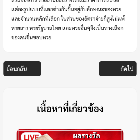
แต่ละรูปแบบที่แตกต่างกันขึ้นอยู่กับลักษณะของหวย
และจำนวนหลักที่เลือก ในส่วนของอัตราจ่ายก็สูงไม่แพ้
หวยลาว หวยรัฐบาลไทย และหวยอื่นๆจึงเป็นทางเลือก
ของคนชื่นชอบหวย
ย้อนกลับ
ถัดไป
เนื้อหาที่เกี่ยวข้อง