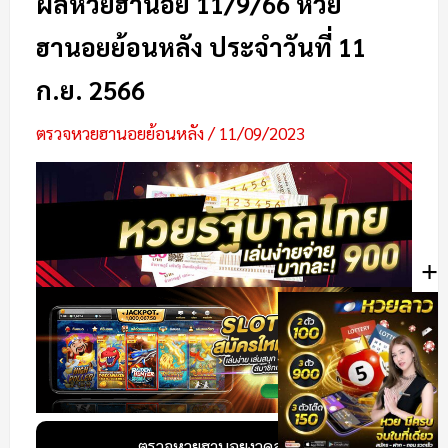
ผลหวยฮานอย 11/9/66 หวย
ฮานอยย้อนหลัง ประจำวันที่ 11
ก.ย. 2566
ตรวจหวยฮานอยย้อนหลัง
/
11/09/2023
+
ตรวจหวยฮานอยงวดล่าสุด