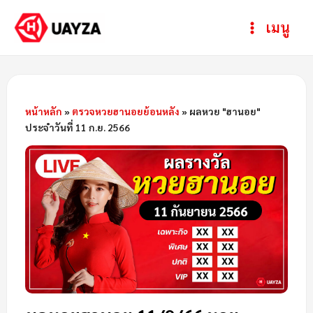
Skip
Post
ห
Main
เมนู
to
navigation
ม
Menu
content
ว
ด
ห
หน้าหลัก
»
ตรวจหวยฮานอยย้อนหลัง
»
ผลหวย "ฮานอย"
ประจำวันที่ 11 ก.ย. 2566
มู่