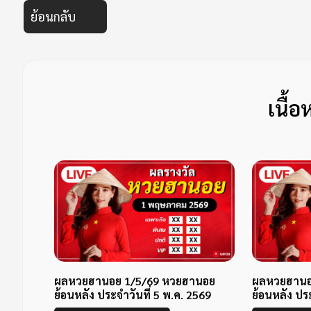
ย้อนกลับ
เนื้อ
ผลหวยฮานอย 1/5/69 หวยฮานอย
ผลหวยฮานอ
ย้อนหลัง ประจำวันที่ 5 พ.ค. 2569
ย้อนหลัง ประ