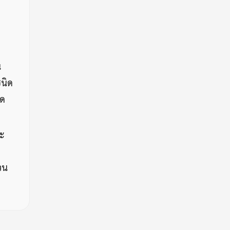
น
ชนิด
สด
ละ
วน