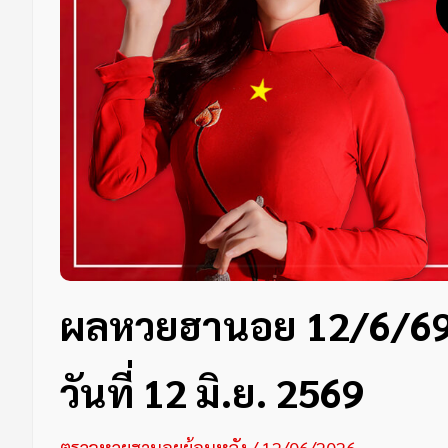
ผลหวยฮานอย 12/6/69
วันที่ 12 มิ.ย. 2569
ตรวจหวยฮานอยย้อนหลัง
/
12/06/2026