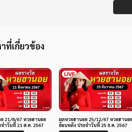
หาที่เกี่ยวข้อง
ย 21/8/67 หวยฮานอย
ผลหวยฮานอย 25/12/67 หวยฮานอ
จำวันที่ 21 ส.ค. 2567
ย้อนหลัง ประจำวันที่ 25 ธ.ค. 2567