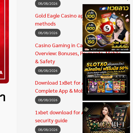
08/08/2026
Gold Eagle Casino app steps and
methods
08/08/2026
Casino Gaming in Canada Review
Overview: Bonuses, Payments, Mobile
& Safety
08/08/2026
Download 1xBet for Android 2026:
Complete App & Mobile Guide
ำ
08/08/2026
1xbet download for Android APK
security guide
08/08/2026