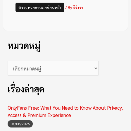
ตรวจหวยฮานอยย้อนหลัง
/ By
ธีร์วรา
หมวดหมู่
เรื่องล่าสุด
OnlyFans Free: What You Need to Know About Privacy,
Access & Premium Experience
07/08/2026