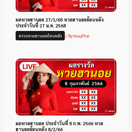
ผลหวยฮานอย 27/1/68 หวยฮานอยย้อนหลัง
ประจำวันที่ 27 ม.ค. 2568
ตรวจหวยฮานอยย้อนหลัง
/ By
HuayThai
ผลหวยฮานอย ประจำวันที่ 8 ก.พ. 2566 หวย
ฮานอยย้อนหลัง 8/2/66