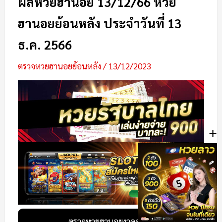
ผลหวยฮานอย 13/12/66 หวย
ฮานอยย้อนหลัง ประจำวันที่ 13
ธ.ค. 2566
ตรวจหวยฮานอยย้อนหลัง
/
13/12/2023
+
ตรวจหวยฮานอยงวดล่าสุด