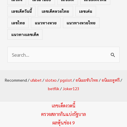
เลขเด็ดวันนี้
เลขเด็ดหวยไทย
เลขเด่น
เลขไทย
แนวทางหวย
แนวทางหวยไทย
แนวทางเลขเด็ด
S
e
a
Recommend /
ufabet
/
slotxo
/
pgslot
/
อนิเมะซับไทย
/
อนิเมะดูฟรี
/
r
betflik
/
Joker123
c
h
เลขเด็ดงวดนี้
f
ตรวจสลากกินแบ่งรัฐบาล
ผลหุ้นช่อง 9
o